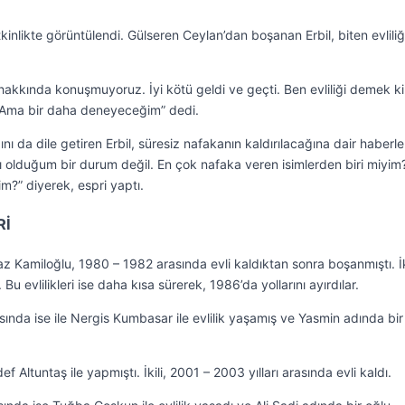
kinlikte görüntülendi. Gülseren Ceylan’dan boşanan Erbil, biten evliliğ
 hakkında konuşmuyoruz. İyi kötü geldi ve geçti. Ben evliliği demek ki
Ama bir daha deneyeceğim” dedi.
ını da dile getiren Erbil, süresiz nafakanın kaldırılacağına dair haberle
cı olduğum bir durum değil. En çok nafaka veren isimlerden biri miyim
m?” diyerek, espri yaptı.
Rİ
z Kamiloğlu, 1980 – 1982 arasında evli kaldıktan sonra boşanmıştı. İki
u evlilikleri ise daha kısa sürerek, 1986’da yollarını ayırdılar.
ında ise ile Nergis Kumbasar ile evlilik yaşamış ve Yasmin adında bir
 Altuntaş ile yapmıştı. İkili, 2001 – 2003 yılları arasında evli kaldı.