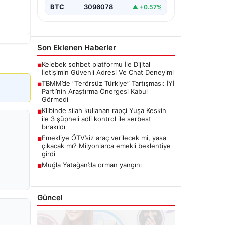
BTC
3096078
▲ +0.57%
Son Eklenen Haberler
Kelebek sohbet platformu İle Dijital
■
İletişimin Güvenli Adresi Ve Chat Deneyimi
TBMM’de “Terörsüz Türkiye” Tartışması: İYİ
■
Parti’nin Araştırma Önergesi Kabul
Görmedi
Klibinde silah kullanan rapçi Yuşa Keskin
■
ile 3 şüpheli adli kontrol ile serbest
bırakıldı
Emekliye ÖTV’siz araç verilecek mi, yasa
■
çıkacak mı? Milyonlarca emekli beklentiye
girdi
Muğla Yatağan’da orman yangını
■
Güncel