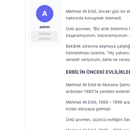
Mehmet Ali Erbil, önceki gün bir et
A
hakkında konuşmak istemedi.
admin
Ünlü şovmen, “Biz artık birbirimiz
Anahtar
başaramıyorum, beceremiyorum. 
yönetici
Bekârlık sürecine alışmaya çalıştığ
hatırlatılması üzerine, “Hiç yaban
senedir veriyorum, daha ne vereyi
ERBİL’İN ÖNCEKİ EVLİLİKLE
Mehmet Ali Erbil ile Muhsine Şehna
ardından 1985’te yeniden evlendi. B
Mehmet Ali Erbil, 1989 – 1996 aras
kızları dünyaya gelmişti.
Ünlü şovmen, üçüncü evliliğini Sedef