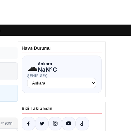
m
Hava Durumu
☁
Ankara
NaN°C
ŞEHIR SEÇ
Bizi Takip Edin
#19391