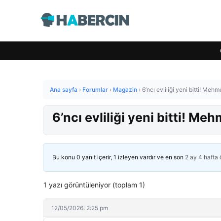
Ana sayfa
›
Forumlar
›
Magazin
›
6’ncı evliliği yeni bitti! Mehme
6’ncı evliliği yeni bitti! Mehm
Bu konu 0 yanıt içerir, 1 izleyen vardır ve en son
2 ay 4 hafta
1 yazı görüntüleniyor (toplam 1)
12/05/2026: 2:25 pm