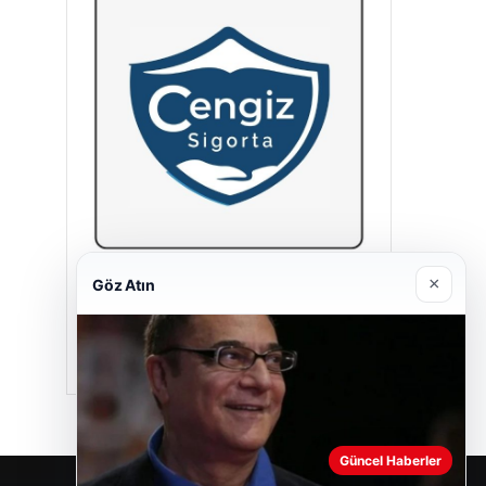
×
Göz Atın
Cengiz Sigorta
23/06/2026
Güncel Haberler