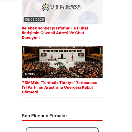
08/08/2026
Kelebek sohbet platformu İle Dijital
İletişimin Güvenli Adresi Ve Chat
Deneyimi
07/08/2026
TBMM’de “Terörsüz Türkiye” Tartışması:
İYİ Parti’nin Araştırma Önergesi Kabul
Görmedi
Son Eklenen Firmalar