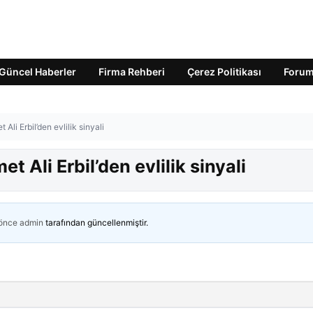
Güncel Haberler
Firma Rehberi
Çerez Politikası
Foru
t Ali Erbil’den evlilik sinyali
et Ali Erbil’den evlilik sinyali
 önce
admin
tarafından güncellenmiştir.