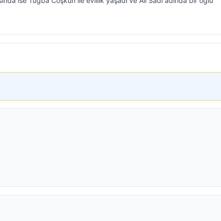
ında ise Tuğba Coşkun ile evlilik yaşadı ve Ali Sadi adında bir oğlu