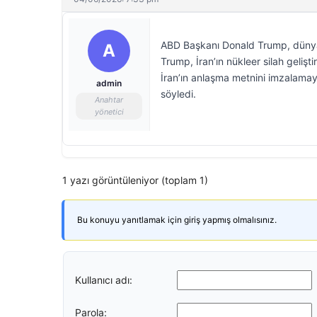
ABD Başkanı Donald Trump, dünyanın
A
Trump, İran’ın nükleer silah geli
İran’ın anlaşma metnini imzalama
admin
söyledi.
Anahtar
yönetici
1 yazı görüntüleniyor (toplam 1)
Bu konuyu yanıtlamak için giriş yapmış olmalısınız.
Kullanıcı adı:
Parola: