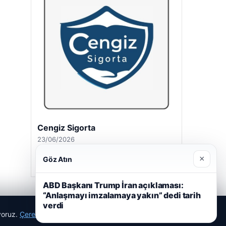
Cengiz Sigorta
23/06/2026
×
Göz Atın
ABD Başkanı Trump İran açıklaması:
“Anlaşmayı imzalamaya yakın” dedi tarih
verdi
ıyoruz.
Çerez Politikamız
Reddet
Kabul Et