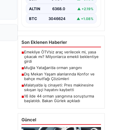
ALTIN
6368.0
▲ +2.19%
BTC
3046624
▲ +1.08%
Son Eklenen Haberler
Emekliye ÖTV’siz araç verilecek mi, yasa
■
çıkacak mı? Milyonlarca emekli beklentiye
girdi
Muğla Yatağan’da orman yangını
■
Dış Mekan Yaşam alanlarında Konfor ve
■
bahçe mutfağı Çözümleri
Malatya’da iş cinayeti: Pres makinesine
■
sıkışan işçi hayatını kaybetti
16 ilde 44 orman yangınına soruşturma
■
başlatıldı. Bakan Gürlek açıkladı
Güncel