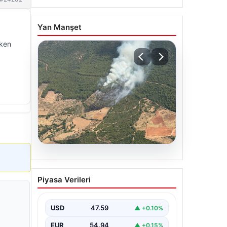
Yan Manşet
rken
05.08.2026
Muğla Yatağan’da orman
Piyasa Verileri
yangını
USD
47.59
▲ +0.10%
EUR
54.94
▲ +0.15%