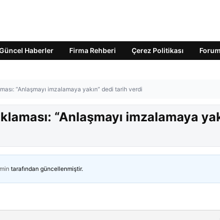
Güncel Haberler
Firma Rehberi
Çerez Politikası
Foru
ması: “Anlaşmayı imzalamaya yakın” dedi tarih verdi
ıklaması: “Anlaşmayı imzalamaya ya
min
tarafından güncellenmiştir.