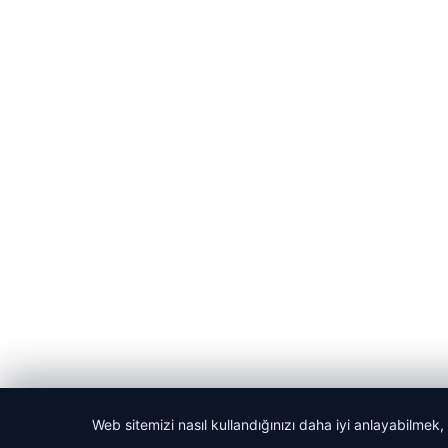
Web sitemizi nasıl kullandığınızı daha iyi anlayabilmek,
© 2026 Habercin – Güncel Haberler