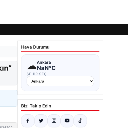
m
Hava Durumu
☁
Ankara
kın”
NaN°C
ŞEHIR SEÇ
Bizi Takip Edin
#24202