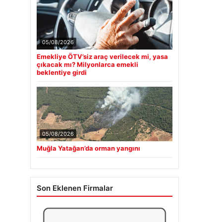
05/08/2026
Emekliye ÖTV’siz araç verilecek mi, yasa
çıkacak mı? Milyonlarca emekli
beklentiye girdi
05/08/2026
Muğla Yatağan’da orman yangını
Son Eklenen Firmalar