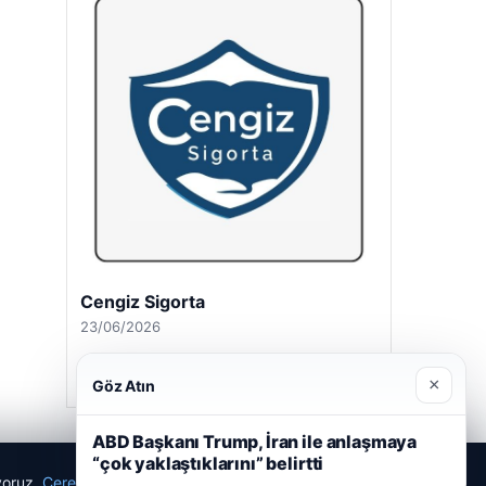
Cengiz Sigorta
23/06/2026
×
Göz Atın
ABD Başkanı Trump, İran ile anlaşmaya
“çok yaklaştıklarını” belirtti
ıyoruz.
Çerez Politikamız
Reddet
Kabul Et