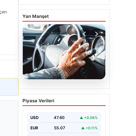
eçen
Yan Manşet
05.08.2026
Emekliye ÖTV’siz araç
Piyasa Verileri
verilecek mi, yasa çıkacak
mı? Milyonlarca emekli
beklentiye girdi
USD
47.60
▲ +0.06%
EUR
55.07
▲ +0.11%