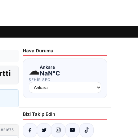
m
Hava Durumu
☁
Ankara
tti
NaN°C
ŞEHIR SEÇ
Bizi Takip Edin
#21675