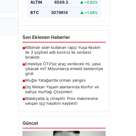
ALTIN
6549.3
▲ +0.82%
BTC
3079814
▲ +1.09%
Son Eklenen Haberler
Klibinde silah kullanan rapçi Yuşa Keskin
■
ile 3 şüpheli adli kontrol ile serbest
bırakıldı
Emekliye ÖTV’siz araç verilecek mi, yasa
■
çıkacak mı? Milyonlarca emekli beklentiye
girdi
Muğla Yatağan’da orman yangını
■
Dış Mekan Yaşam alanlarında Konfor ve
■
bahçe mutfağı Çözümleri
Malatya’da iş cinayeti: Pres makinesine
■
sıkışan işçi hayatını kaybetti
Güncel