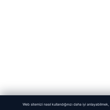
Web sitemizi nasıl kullandığınızı daha iyi anlayabilmek,
© 2026 Habercin – Güncel Haberler