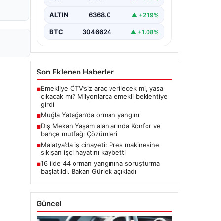
ALTIN
6368.0
▲ +2.19%
BTC
3046624
▲ +1.08%
Son Eklenen Haberler
Emekliye ÖTV’siz araç verilecek mi, yasa
■
çıkacak mı? Milyonlarca emekli beklentiye
girdi
Muğla Yatağan’da orman yangını
■
Dış Mekan Yaşam alanlarında Konfor ve
■
bahçe mutfağı Çözümleri
Malatya’da iş cinayeti: Pres makinesine
■
sıkışan işçi hayatını kaybetti
16 ilde 44 orman yangınına soruşturma
■
başlatıldı. Bakan Gürlek açıkladı
Güncel