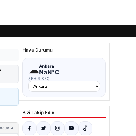
m
Hava Durumu
☁
Ankara
”
NaN°C
ŞEHIR SEÇ
Bizi Takip Edin
#30814