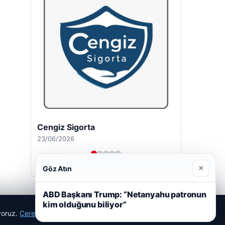
Cengiz Sigorta
23/06/2026
×
Göz Atın
ABD Başkanı Trump: “Netanyahu patronun
kim olduğunu biliyor”
ıyoruz.
Çerez Politikamız
Reddet
Kabul Et