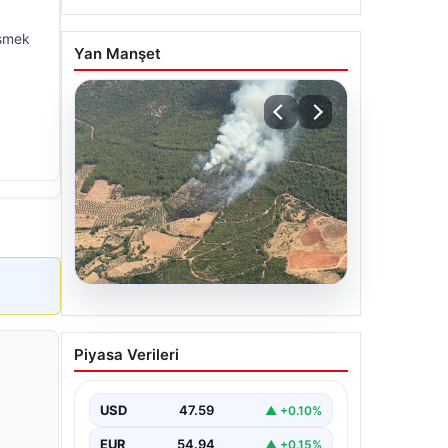
üşmek
Yan Manşet
05.08.2026
Muğla Yatağan’da orman
Piyasa Verileri
yangını
USD
47.59
▲ +0.10%
EUR
54.94
▲ +0.15%