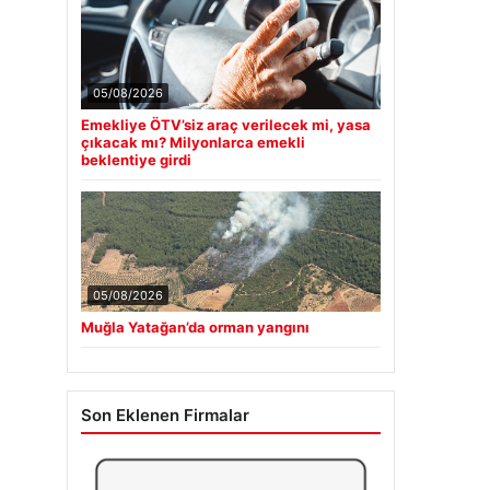
05/08/2026
Emekliye ÖTV’siz araç verilecek mi, yasa
çıkacak mı? Milyonlarca emekli
beklentiye girdi
05/08/2026
Muğla Yatağan’da orman yangını
Son Eklenen Firmalar