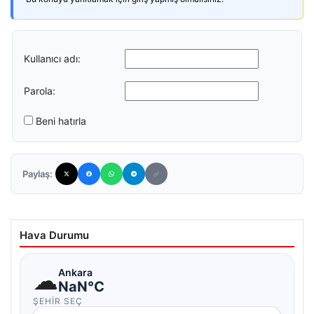
Kullanıcı adı:
Parola:
Beni hatırla
Paylaş:
Hava Durumu
☁
Ankara
NaN°C
ŞEHIR SEÇ