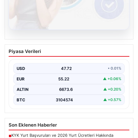
08.08.2026
Kelebek sohbet platformu İle Dijital
Piyasa Verileri
İletişimin Güvenli Adresi Ve Chat
Deneyimi
USD
47.72
• 0.01%
İnternet çağında insanların güvenli bir biçimde bağlantı
kurması ciddi bir önem ifade etmektedir. Günümüzde…
EUR
55.22
▲ +0.06%
ALTIN
6673.6
▲ +0.20%
BTC
3104574
▲ +0.57%
Son Eklenen Haberler
KYK Yurt Başvuruları ve 2026 Yurt Ücretleri Hakkında
■