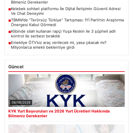
Bilmeniz Gerekenler
Kelebek sohbet platformu İle Dijital İletişimin Güvenli Adresi
■
Ve Chat Deneyimi
TBMM’de “Terörsüz Türkiye” Tartışması: İYİ Parti’nin Araştırma
■
Önergesi Kabul Görmedi
Klibinde silah kullanan rapçi Yuşa Keskin ile 3 şüpheli adli
■
kontrol ile serbest bırakıldı
Emekliye ÖTV’siz araç verilecek mi, yasa çıkacak mı?
■
Milyonlarca emekli beklentiye girdi
Güncel
08/08/2026
KYK Yurt Başvuruları ve 2026 Yurt Ücretleri Hakkında
Bilmeniz Gerekenler