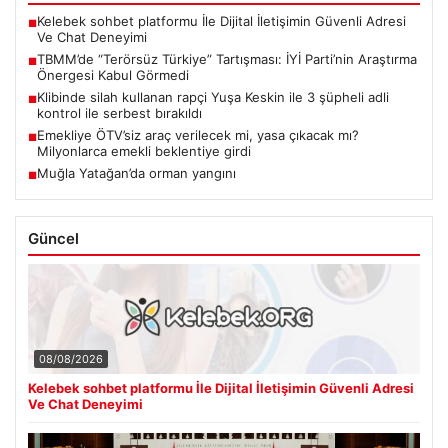
Kelebek sohbet platformu İle Dijital İletişimin Güvenli Adresi
■
Ve Chat Deneyimi
TBMM’de “Terörsüz Türkiye” Tartışması: İYİ Parti’nin Araştırma
■
Önergesi Kabul Görmedi
Klibinde silah kullanan rapçi Yuşa Keskin ile 3 şüpheli adli
■
kontrol ile serbest bırakıldı
Emekliye ÖTV’siz araç verilecek mi, yasa çıkacak mı?
■
Milyonlarca emekli beklentiye girdi
Muğla Yatağan’da orman yangını
■
Güncel
08/08/2026
Kelebek sohbet platformu İle Dijital İletişimin Güvenli Adresi
Ve Chat Deneyimi