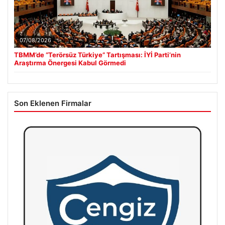
07/08/2026
TBMM’de “Terörsüz Türkiye” Tartışması: İYİ Parti’nin
Araştırma Önergesi Kabul Görmedi
Son Eklenen Firmalar