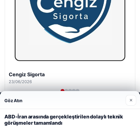
Cengiz Sigorta
23/06/2026
×
Göz Atın
Web sitemizi nasıl kullandığınızı daha iyi anlayabilmek,
deneyiminizi kişiselleştirmek ve geliştirmek amacıyla çerezler
kullanıyoruz.
Çerez Politikamız
ABD-İran arasında gerçekleştirilen dolaylı teknik
görüşmeler tamamlandı
Reddet
Kabul Et
© 2026 Habercin – Güncel Haberler