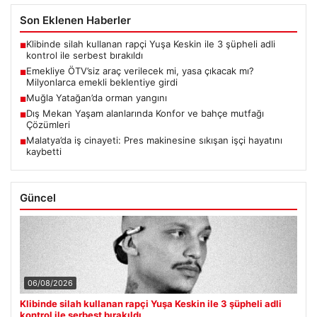
Son Eklenen Haberler
Klibinde silah kullanan rapçi Yuşa Keskin ile 3 şüpheli adli
■
kontrol ile serbest bırakıldı
Emekliye ÖTV’siz araç verilecek mi, yasa çıkacak mı?
■
Milyonlarca emekli beklentiye girdi
Muğla Yatağan’da orman yangını
■
Dış Mekan Yaşam alanlarında Konfor ve bahçe mutfağı
■
Çözümleri
Malatya’da iş cinayeti: Pres makinesine sıkışan işçi hayatını
■
kaybetti
Güncel
06/08/2026
Klibinde silah kullanan rapçi Yuşa Keskin ile 3 şüpheli adli
kontrol ile serbest bırakıldı