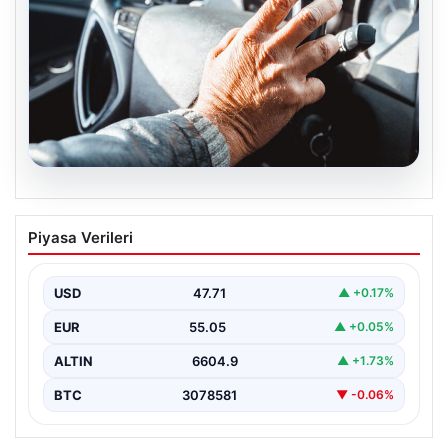
05.08.2026
Emekliye ÖTV’siz araç verilecek mi,
Piyasa Verileri
yasa çıkacak mı? Milyonlarca emekli
beklentiye girdi
USD
47.71
▲ +0.17%
EUR
55.05
▲ +0.05%
ALTIN
6604.9
▲ +1.73%
BTC
3078581
▼ -0.06%