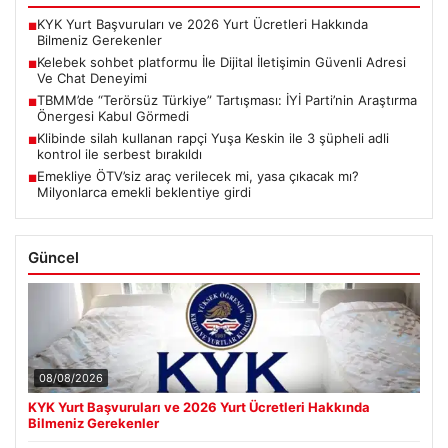
KYK Yurt Başvuruları ve 2026 Yurt Ücretleri Hakkında
■
Bilmeniz Gerekenler
Kelebek sohbet platformu İle Dijital İletişimin Güvenli Adresi
■
Ve Chat Deneyimi
TBMM’de “Terörsüz Türkiye” Tartışması: İYİ Parti’nin Araştırma
■
Önergesi Kabul Görmedi
Klibinde silah kullanan rapçi Yuşa Keskin ile 3 şüpheli adli
■
kontrol ile serbest bırakıldı
Emekliye ÖTV’siz araç verilecek mi, yasa çıkacak mı?
■
Milyonlarca emekli beklentiye girdi
Güncel
08/08/2026
KYK Yurt Başvuruları ve 2026 Yurt Ücretleri Hakkında
Bilmeniz Gerekenler