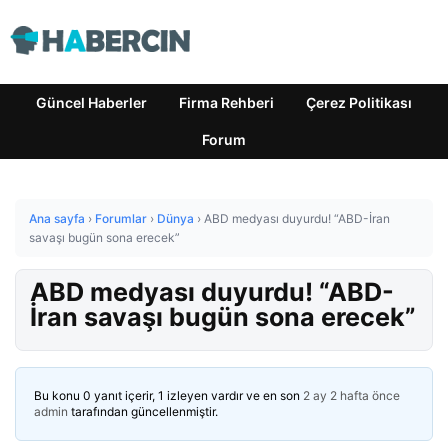
Güncel Haberler
Firma Rehberi
Çerez Politikası
Forum
Ana sayfa
›
Forumlar
›
Dünya
›
ABD medyası duyurdu! “ABD-İran
savaşı bugün sona erecek”
ABD medyası duyurdu! “ABD-
İran savaşı bugün sona erecek”
Bu konu 0 yanıt içerir, 1 izleyen vardır ve en son
2 ay 2 hafta önce
admin
tarafından güncellenmiştir.