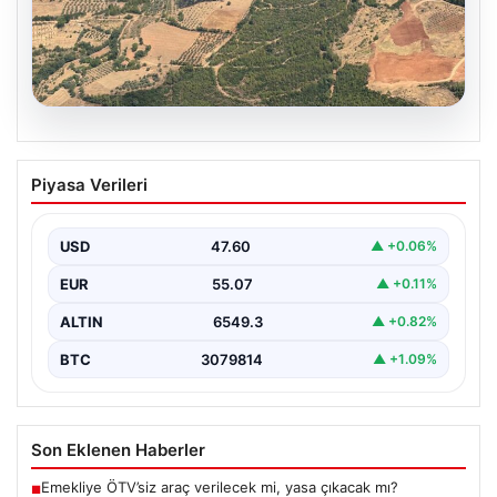
05.08.2026
Muğla Yatağan’da orman yangını
Piyasa Verileri
USD
47.60
▲ +0.06%
EUR
55.07
▲ +0.11%
ALTIN
6549.3
▲ +0.82%
BTC
3079814
▲ +1.09%
Son Eklenen Haberler
Emekliye ÖTV’siz araç verilecek mi, yasa çıkacak mı?
■