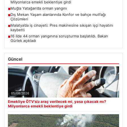
Milyonlarca emekli beklentiye girdi
Muğla Yatağan’da orman yangını
■
Dış Mekan Yaşam alanlarında Konfor ve bahçe mutfağı
■
Çözümleri
Malatya’da iş cinayeti: Pres makinesine sıkışan işçi hayatını
■
kaybetti
16 ilde 44 orman yangınına soruşturma başlatıldı. Bakan
■
Gürlek açıkladı
Güncel
05/08/2026
Emekliye ÖTV’siz araç verilecek mi, yasa çıkacak mı?
Milyonlarca emekli beklentiye girdi