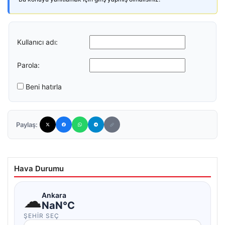
Kullanıcı adı:
Parola:
Beni hatırla
Paylaş:
Hava Durumu
☁
Ankara
NaN°C
ŞEHIR SEÇ