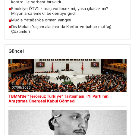
kontrol ile serbest bırakıldı
Emekliye ÖTV’siz araç verilecek mi, yasa çıkacak mı?
■
Milyonlarca emekli beklentiye girdi
Muğla Yatağan’da orman yangını
■
Dış Mekan Yaşam alanlarında Konfor ve bahçe mutfağı
■
Çözümleri
Güncel
07/08/2026
TBMM’de “Terörsüz Türkiye” Tartışması: İYİ Parti’nin
Araştırma Önergesi Kabul Görmedi