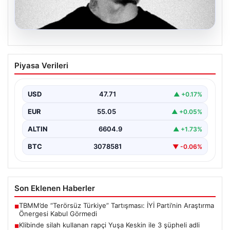
06.08.2026
Klibinde silah kullanan rapçi Yuşa
Piyasa Verileri
Keskin ile 3 şüpheli adli kontrol ile
serbest bırakıldı
USD
47.71
▲ +0.17%
EUR
55.05
▲ +0.05%
ALTIN
6604.9
▲ +1.73%
BTC
3078581
▼ -0.06%
Son Eklenen Haberler
TBMM’de “Terörsüz Türkiye” Tartışması: İYİ Parti’nin Araştırma
■
Önergesi Kabul Görmedi
Klibinde silah kullanan rapçi Yuşa Keskin ile 3 şüpheli adli
■