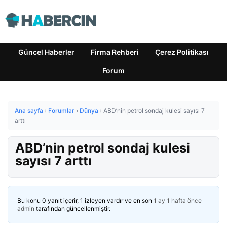
Güncel Haberler
Firma Rehberi
Çerez Politikası
Forum
Ana sayfa
›
Forumlar
›
Dünya
›
ABD’nin petrol sondaj kulesi sayısı 7
arttı
ABD’nin petrol sondaj kulesi
sayısı 7 arttı
Bu konu 0 yanıt içerir, 1 izleyen vardır ve en son
1 ay 1 hafta önce
admin
tarafından güncellenmiştir.