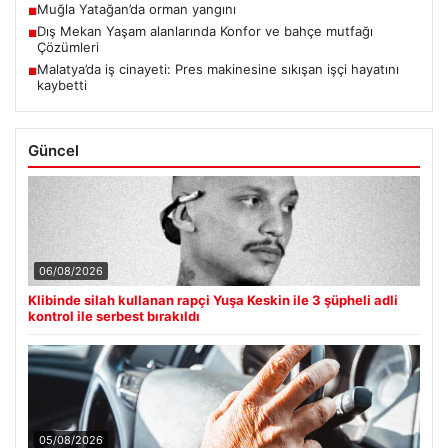
Muğla Yatağan’da orman yangını
■
Dış Mekan Yaşam alanlarında Konfor ve bahçe mutfağı
■
Çözümleri
Malatya’da iş cinayeti: Pres makinesine sıkışan işçi hayatını
■
kaybetti
Güncel
06/08/2026
Klibinde silah kullanan rapçi Yuşa Keskin ile 3 şüpheli adli
kontrol ile serbest bırakıldı
05/08/2026