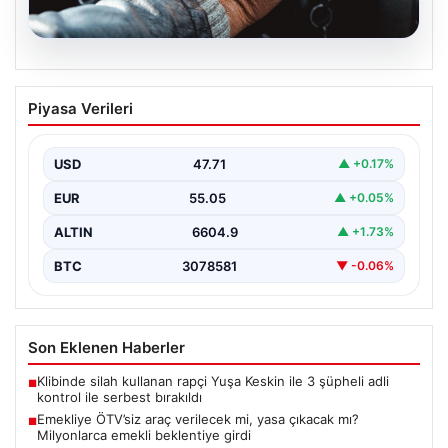
05.08.2026
Emekliye ÖTV’siz araç verilecek mi,
Piyasa Verileri
yasa çıkacak mı? Milyonlarca emekli
beklentiye girdi
USD
47.71
▲ +0.17%
EUR
55.05
▲ +0.05%
ALTIN
6604.9
▲ +1.73%
BTC
3078581
▼ -0.06%
Son Eklenen Haberler
Klibinde silah kullanan rapçi Yuşa Keskin ile 3 şüpheli adli
■
kontrol ile serbest bırakıldı
Emekliye ÖTV’siz araç verilecek mi, yasa çıkacak mı?
■
Milyonlarca emekli beklentiye girdi