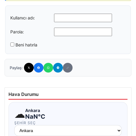
Kullanıcı adı:
Parola:
Beni hatırla
Paylaş:
Hava Durumu
☁
Ankara
NaN°C
ŞEHIR SEÇ