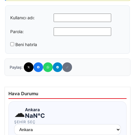
Kullanıcı adı:
Parola:
Beni hatırla
Paylaş:
Hava Durumu
☁
Ankara
NaN°C
ŞEHIR SEÇ