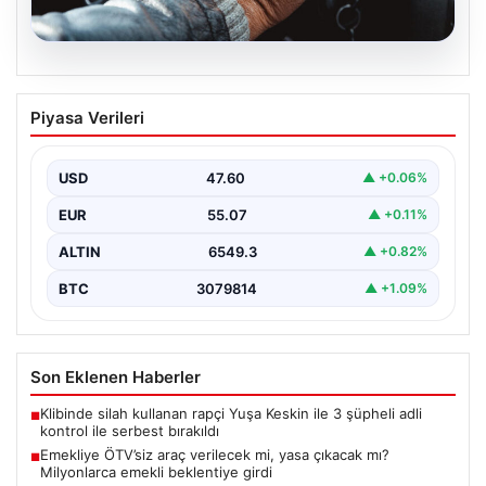
05.08.2026
Emekliye ÖTV’siz araç verilecek mi,
Piyasa Verileri
yasa çıkacak mı? Milyonlarca emekli
beklentiye girdi
USD
47.60
▲ +0.06%
EUR
55.07
▲ +0.11%
ALTIN
6549.3
▲ +0.82%
BTC
3079814
▲ +1.09%
Son Eklenen Haberler
Klibinde silah kullanan rapçi Yuşa Keskin ile 3 şüpheli adli
■
kontrol ile serbest bırakıldı
Emekliye ÖTV’siz araç verilecek mi, yasa çıkacak mı?
■
Milyonlarca emekli beklentiye girdi