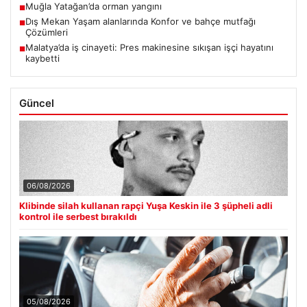
Muğla Yatağan’da orman yangını
■
Dış Mekan Yaşam alanlarında Konfor ve bahçe mutfağı
■
Çözümleri
Malatya’da iş cinayeti: Pres makinesine sıkışan işçi hayatını
■
kaybetti
Güncel
06/08/2026
Klibinde silah kullanan rapçi Yuşa Keskin ile 3 şüpheli adli
kontrol ile serbest bırakıldı
05/08/2026