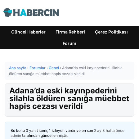
Güncel Haberler
Firma Rehberi
Çerez Politikası
Forum
Ana sayfa
›
Forumlar
›
Genel
›
Adana’da eski kayınpederini silahla
öldüren sanığa müebbet hapis cezası verildi
Adana’da eski kayınpederini
silahla öldüren sanığa müebbet
hapis cezası verildi
Bu konu 0 yanıt içerir, 1 izleyen vardır ve en son
2 ay 3 hafta önce
admin
tarafından güncellenmiştir.