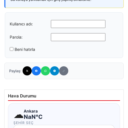
Kullanıcı adı:
Parola:
Beni hatırla
Paylaş:
Hava Durumu
☁
Ankara
NaN°C
ŞEHIR SEÇ