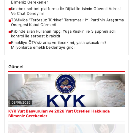
Bilmeniz Gerekenler
Kelebek sohbet platformu İle Dijital İletişimin Güvenli Adresi
■
Ve Chat Deneyimi
TBMM’de “Terörsüz Türkiye” Tartışması: İYİ Parti’nin Araştırma
■
Önergesi Kabul Görmedi
Klibinde silah kullanan rapçi Yuşa Keskin ile 3 şüpheli adli
■
kontrol ile serbest bırakıldı
Emekliye ÖTV’siz araç verilecek mi, yasa çıkacak mı?
■
Milyonlarca emekli beklentiye girdi
Güncel
08/08/2026
KYK Yurt Başvuruları ve 2026 Yurt Ücretleri Hakkında
Bilmeniz Gerekenler