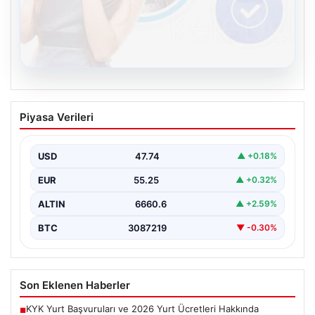
08.08.2026
Kelebek sohbet platformu İle Dijital
Piyasa Verileri
İletişimin Güvenli Adresi Ve Chat
Deneyimi
USD
47.74
▲ +0.18%
İnternet çağında insanların güvenli bir biçimde bağlantı
kurması ciddi bir önem ifade etmektedir. Günümüzde…
EUR
55.25
▲ +0.32%
ALTIN
6660.6
▲ +2.59%
BTC
3087219
▼ -0.30%
Son Eklenen Haberler
KYK Yurt Başvuruları ve 2026 Yurt Ücretleri Hakkında
■