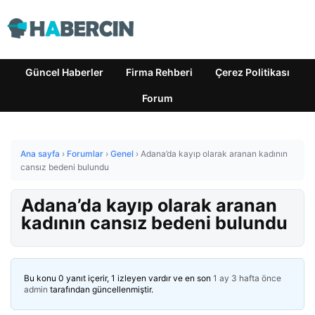
Güncel Haberler
Firma Rehberi
Çerez Politikası
Forum
Ana sayfa
›
Forumlar
›
Genel
›
Adana’da kayıp olarak aranan kadının
cansız bedeni bulundu
Adana’da kayıp olarak aranan
kadının cansız bedeni bulundu
Bu konu 0 yanıt içerir, 1 izleyen vardır ve en son
1 ay 3 hafta önce
admin
tarafından güncellenmiştir.