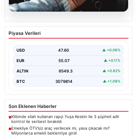
05.08.2026
Emekliye ÖTV’siz araç verilecek mi,
Piyasa Verileri
yasa çıkacak mı? Milyonlarca emekli
beklentiye girdi
USD
47.60
▲ +0.06%
EUR
55.07
▲ +0.11%
ALTIN
6549.3
▲ +0.82%
BTC
3079814
▲ +1.09%
Son Eklenen Haberler
Klibinde silah kullanan rapçi Yuşa Keskin ile 3 şüpheli adli
■
kontrol ile serbest bırakıldı
Emekliye ÖTV’siz araç verilecek mi, yasa çıkacak mı?
■
Milyonlarca emekli beklentiye girdi