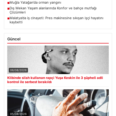
Muğla Yatağan’da orman yangını
■
Dış Mekan Yaşam alanlarında Konfor ve bahçe mutfağı
■
Çözümleri
Malatya’da iş cinayeti: Pres makinesine sıkışan işçi hayatını
■
kaybetti
Güncel
06/08/2026
Klibinde silah kullanan rapçi Yuşa Keskin ile 3 şüpheli adli
kontrol ile serbest bırakıldı
05/08/2026