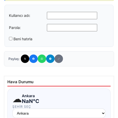
Kullanıcı adı:
Parola:
Beni hatırla
Paylaş:
Hava Durumu
☁
Ankara
NaN°C
ŞEHIR SEÇ