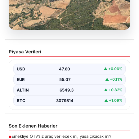
05.08.2026
Muğla Yatağan’da orman yangını
Piyasa Verileri
USD
47.60
▲ +0.06%
EUR
55.07
▲ +0.11%
ALTIN
6549.3
▲ +0.82%
BTC
3079814
▲ +1.09%
Son Eklenen Haberler
Emekliye ÖTV’siz araç verilecek mi, yasa çıkacak mı?
■