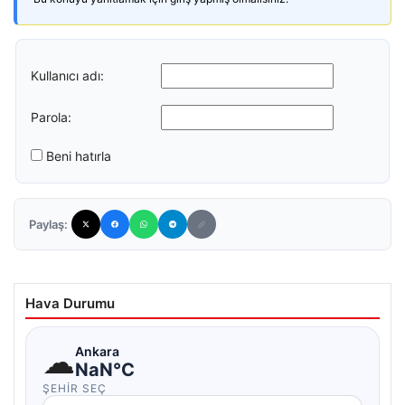
Kullanıcı adı:
Parola:
Beni hatırla
Paylaş:
Hava Durumu
☁
Ankara
NaN°C
ŞEHIR SEÇ