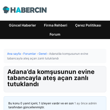
Güncel Haberler
Firma Rehberi
Çerez Politikası
Forum
Ana sayfa
›
Forumlar
›
Genel
›
Adana’da komşusunun evine
tabancayla ateş açan zanlı tutuklandı
Adana’da komşusunun evine
tabancayla ateş açan zanlı
tutuklandı
Bu konu 0 yanıt içerir, 1 izleyen vardır ve en son
1 ay önce
admin
tarafından güncellenmiştir.