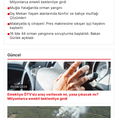
Milyonlarca emekli beklentiye girdi
Muğla Yatağan’da orman yangını
■
Dış Mekan Yaşam alanlarında Konfor ve bahçe mutfağı
■
Çözümleri
Malatya’da iş cinayeti: Pres makinesine sıkışan işçi hayatını
■
kaybetti
16 ilde 44 orman yangınına soruşturma başlatıldı. Bakan
■
Gürlek açıkladı
Güncel
05/08/2026
Emekliye ÖTV’siz araç verilecek mi, yasa çıkacak mı?
Milyonlarca emekli beklentiye girdi