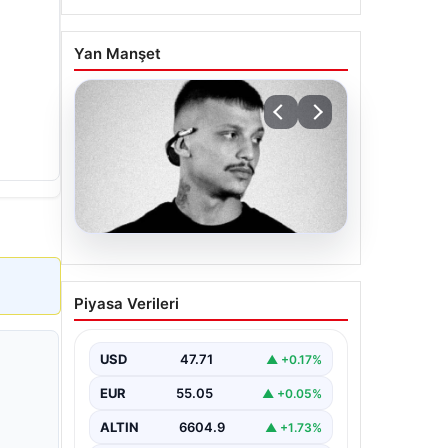
Yan Manşet
06.08.2026
Klibinde silah kullanan
Piyasa Verileri
rapçi Yuşa Keskin ile 3
şüpheli adli kontrol ile
serbest bırakıldı
USD
47.71
▲ +0.17%
EUR
55.05
▲ +0.05%
ALTIN
6604.9
▲ +1.73%