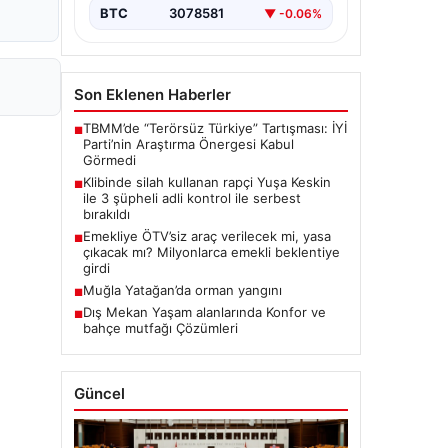
BTC
3078581
▼ -0.06%
Son Eklenen Haberler
TBMM’de “Terörsüz Türkiye” Tartışması: İYİ
■
Parti’nin Araştırma Önergesi Kabul
Görmedi
Klibinde silah kullanan rapçi Yuşa Keskin
■
ile 3 şüpheli adli kontrol ile serbest
bırakıldı
Emekliye ÖTV’siz araç verilecek mi, yasa
■
çıkacak mı? Milyonlarca emekli beklentiye
girdi
Muğla Yatağan’da orman yangını
■
Dış Mekan Yaşam alanlarında Konfor ve
■
bahçe mutfağı Çözümleri
Güncel