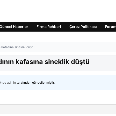
Güncel Haberler
Firma Rehberi
Çerez Politikası
Foru
 kafasına sineklik düştü
ının kafasına sineklik düştü
 önce
admin
tarafından güncellenmiştir.