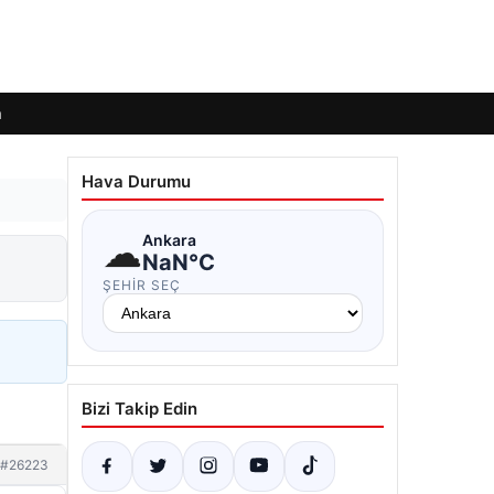
m
Hava Durumu
☁
Ankara
NaN°C
ŞEHIR SEÇ
Bizi Takip Edin
#26223