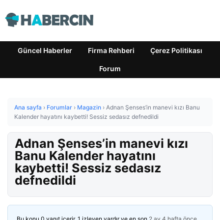
Güncel Haberler
Firma Rehberi
Çerez Politikası
Forum
Ana sayfa
›
Forumlar
›
Magazin
›
Adnan Şenses’in manevi kızı Banu
Kalender hayatını kaybetti! Sessiz sedasız defnedildi
Adnan Şenses’in manevi kızı
Banu Kalender hayatını
kaybetti! Sessiz sedasız
defnedildi
Bu konu 0 yanıt içerir, 1 izleyen vardır ve en son
2 ay 4 hafta önce