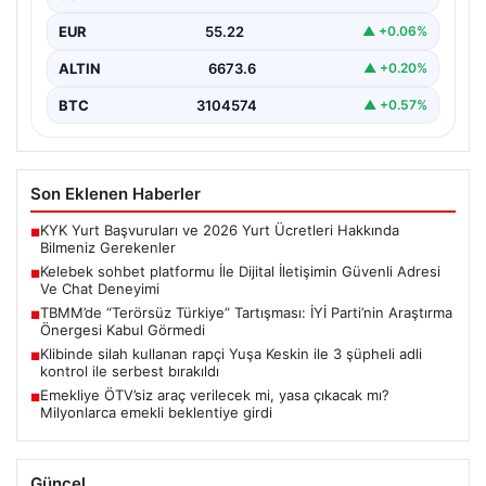
kurması ciddi bir önem ifade etmektedir. Günümüzde…
EUR
55.22
▲ +0.06%
ALTIN
6673.6
▲ +0.20%
BTC
3104574
▲ +0.57%
Son Eklenen Haberler
KYK Yurt Başvuruları ve 2026 Yurt Ücretleri Hakkında
■
Bilmeniz Gerekenler
Kelebek sohbet platformu İle Dijital İletişimin Güvenli Adresi
■
Ve Chat Deneyimi
TBMM’de “Terörsüz Türkiye” Tartışması: İYİ Parti’nin Araştırma
■
Önergesi Kabul Görmedi
Klibinde silah kullanan rapçi Yuşa Keskin ile 3 şüpheli adli
■
kontrol ile serbest bırakıldı
Emekliye ÖTV’siz araç verilecek mi, yasa çıkacak mı?
■
Milyonlarca emekli beklentiye girdi
Güncel