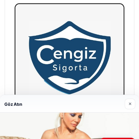
×
Göz Atın
Hastaş Beton
26/05/2026