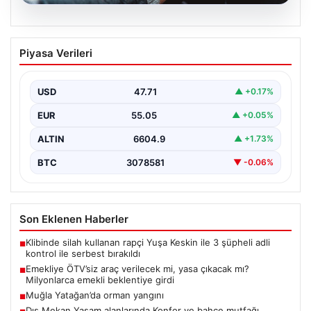
05.08.2026
Emekliye ÖTV’siz araç verilecek mi,
Piyasa Verileri
yasa çıkacak mı? Milyonlarca emekli
beklentiye girdi
USD
47.71
▲ +0.17%
EUR
55.05
▲ +0.05%
ALTIN
6604.9
▲ +1.73%
BTC
3078581
▼ -0.06%
Son Eklenen Haberler
Klibinde silah kullanan rapçi Yuşa Keskin ile 3 şüpheli adli
■
kontrol ile serbest bırakıldı
Emekliye ÖTV’siz araç verilecek mi, yasa çıkacak mı?
■
Milyonlarca emekli beklentiye girdi
Muğla Yatağan’da orman yangını
■
Dış Mekan Yaşam alanlarında Konfor ve bahçe mutfağı