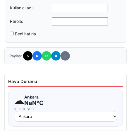
Kullanıcı adı:
Parola:
Beni hatırla
Paylaş:
Hava Durumu
☁
Ankara
NaN°C
ŞEHIR SEÇ