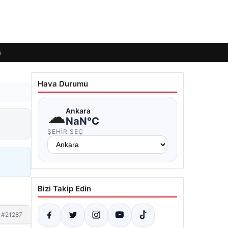
m
Hava Durumu
☁
Ankara
NaN°C
ŞEHIR SEÇ
Bizi Takip Edin
#21287