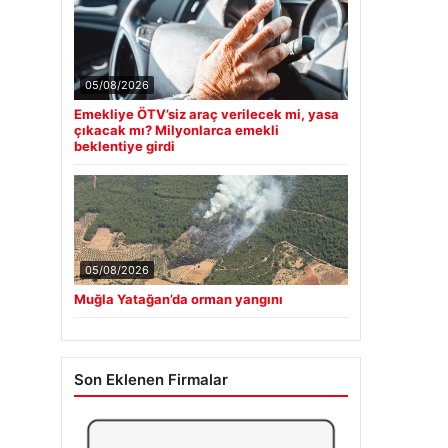
05/08/2026
Emekliye ÖTV’siz araç verilecek mi, yasa
çıkacak mı? Milyonlarca emekli
beklentiye girdi
05/08/2026
Muğla Yatağan’da orman yangını
Son Eklenen Firmalar