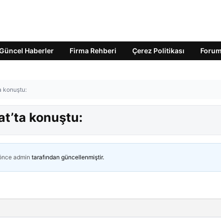
Güncel Haberler
Firma Rehberi
Çerez Politikası
Foru
a konuştu:
t’ta konuştu:
 önce
admin
tarafından güncellenmiştir.