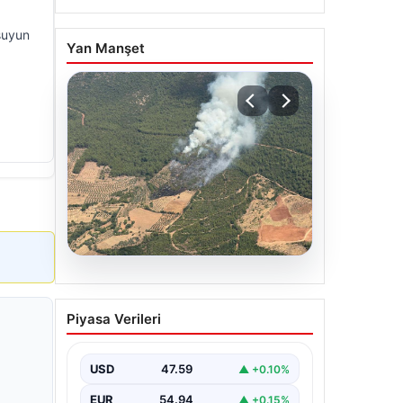
suyun
Yan Manşet
05.08.2026
Muğla Yatağan’da orman
Piyasa Verileri
yangını
USD
47.59
▲ +0.10%
EUR
54.94
▲ +0.15%