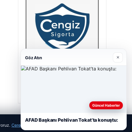
×
Göz Atın
Cengiz Sigorta
23/06/2026
Güncel Haberler
AFAD Başkanı Pehlivan Tokat’ta konuştu:
ıyoruz.
Çerez Politikamız
Reddet
Kabul Et