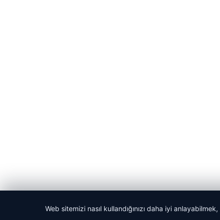
Web sitemizi nasıl kullandığınızı daha iyi anlayabilmek,
© 2026 Habercin – Güncel Haberler