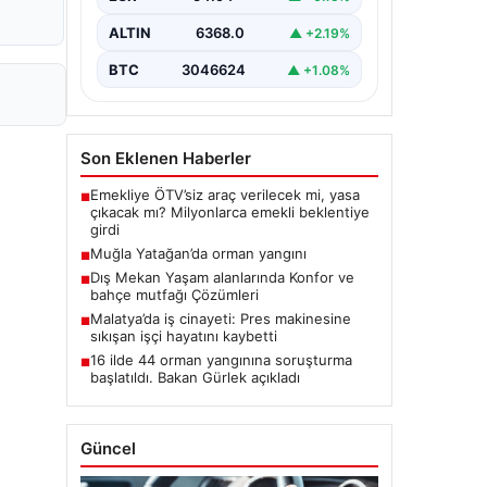
ALTIN
6368.0
▲ +2.19%
BTC
3046624
▲ +1.08%
Son Eklenen Haberler
Emekliye ÖTV’siz araç verilecek mi, yasa
■
çıkacak mı? Milyonlarca emekli beklentiye
girdi
Muğla Yatağan’da orman yangını
■
Dış Mekan Yaşam alanlarında Konfor ve
■
bahçe mutfağı Çözümleri
Malatya’da iş cinayeti: Pres makinesine
■
sıkışan işçi hayatını kaybetti
16 ilde 44 orman yangınına soruşturma
■
başlatıldı. Bakan Gürlek açıkladı
Güncel