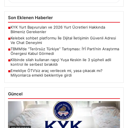
Son Eklenen Haberler
KYK Yurt Başvuruları ve 2026 Yurt Ücretleri Hakkında
■
Bilmeniz Gerekenler
Kelebek sohbet platformu İle Dijital İletişimin Güvenli Adresi
■
Ve Chat Deneyimi
TBMM’de “Terörsüz Türkiye” Tartışması: İYİ Parti’nin Araştırma
■
Önergesi Kabul Görmedi
Klibinde silah kullanan rapçi Yuşa Keskin ile 3 şüpheli adli
■
kontrol ile serbest bırakıldı
Emekliye ÖTV’siz araç verilecek mi, yasa çıkacak mı?
■
Milyonlarca emekli beklentiye girdi
Güncel