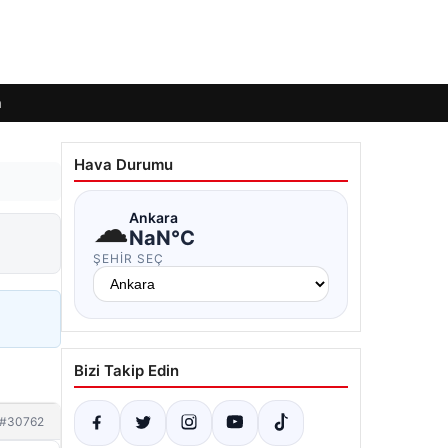
m
Hava Durumu
☁
Ankara
NaN°C
ŞEHIR SEÇ
Bizi Takip Edin
#30762