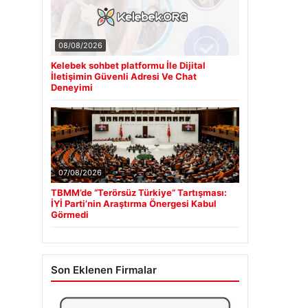
08/08/2026
Kelebek sohbet platformu İle Dijital
İletişimin Güvenli Adresi Ve Chat
Deneyimi
07/08/2026
TBMM’de “Terörsüz Türkiye” Tartışması:
İYİ Parti’nin Araştırma Önergesi Kabul
Görmedi
Son Eklenen Firmalar