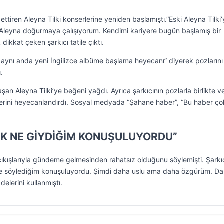
ttiren Aleyna Tilki konserlerine yeniden başlamıştı.”Eski Aleyna Tilki’
r Aleyna doğurmaya çalışıyorum. Kendimi kariyere bugün başlamış bir
dikkat çeken şarkıcı tatile çıktı.
ve aynı anda yeni İngilizce albüme başlama heyecanı” diyerek pozlarını
.
ylaşan Aleyna Tilki’ye beğeni yağdı. Ayrıca şarkıcının pozlarla birlikte v
erini heyecanlandırdı. Sosyal medyada “Şahane haber”, “Bu haber çok
K NE GİYDİĞİM KONUŞULUYORDU”
çıkışlarıyla gündeme gelmesinden rahatsız olduğunu söylemişti. Şarkıc
ne söylediğim konuşuluyordu. Şimdi daha uslu ama daha özgürüm. D
elerini kullanmıştı.