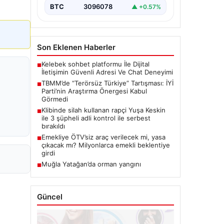
BTC
3096078
▲ +0.57%
Son Eklenen Haberler
Kelebek sohbet platformu İle Dijital
■
İletişimin Güvenli Adresi Ve Chat Deneyimi
TBMM’de “Terörsüz Türkiye” Tartışması: İYİ
■
Parti’nin Araştırma Önergesi Kabul
Görmedi
Klibinde silah kullanan rapçi Yuşa Keskin
■
ile 3 şüpheli adli kontrol ile serbest
bırakıldı
Emekliye ÖTV’siz araç verilecek mi, yasa
■
çıkacak mı? Milyonlarca emekli beklentiye
girdi
Muğla Yatağan’da orman yangını
■
Güncel