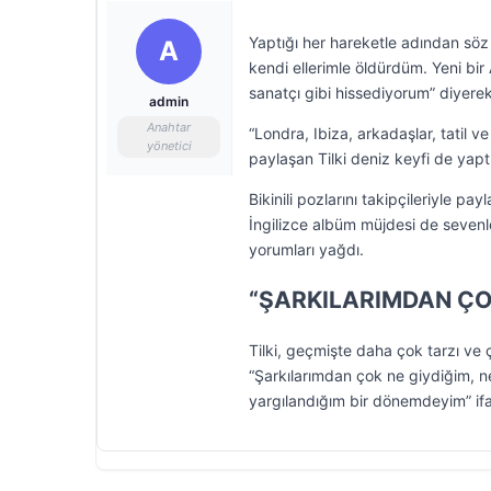
Yaptığı her hareketle adından söz e
A
kendi ellerimle öldürdüm. Yeni bi
sanatçı gibi hissediyorum” diyerek 
admin
Anahtar
“Londra, Ibiza, arkadaşlar, tatil 
yönetici
paylaşan Tilki deniz keyfi de yaptı
Bikinili pozlarını takipçileriyle pa
İngilizce albüm müjdesi de sevenl
yorumları yağdı.
“ŞARKILARIMDAN ÇO
Tilki, geçmişte daha çok tarzı ve 
“Şarkılarımdan çok ne giydiğim, 
yargılandığım bir dönemdeyim” ifad