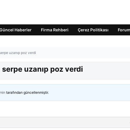
Güncel Haberler
Firma Rehberi
Çerez Politikası
Foru
e serpe uzanıp poz verdi
re serpe uzanıp poz verdi
min
tarafından güncellenmiştir.