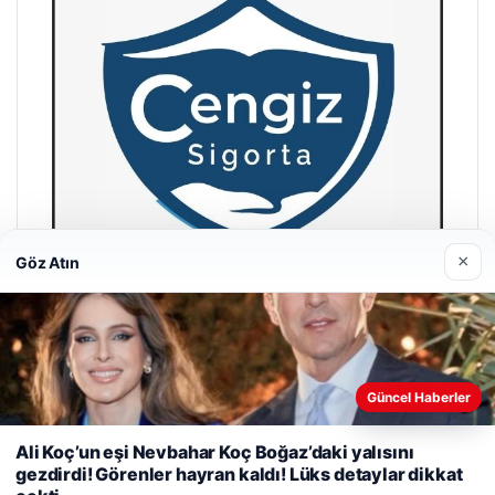
×
Göz Atın
Cengiz Sigorta
23/06/2026
Güncel Haberler
Web sitemizi nasıl kullandığınızı daha iyi anlayabilmek,
deneyiminizi kişiselleştirmek ve geliştirmek amacıyla çerezler
Ali Koç’un eşi Nevbahar Koç Boğaz’daki yalısını
kullanıyoruz.
Çerez Politikamız
gezdirdi! Görenler hayran kaldı! Lüks detaylar dikkat