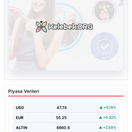
08.08.2026
Kelebek sohbet platformu İle Dijital
Piyasa Verileri
İletişimin Güvenli Adresi Ve Chat
Deneyimi
USD
47.74
▲ +0.18%
İnternet çağında insanların güvenli bir biçimde bağlantı
kurması ciddi bir önem ifade etmektedir. Günümüzde…
EUR
55.25
▲ +0.32%
ALTIN
6660.6
▲ +2.59%