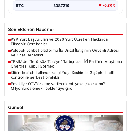
BTC
3087219
▼ -0.30%
Son Eklenen Haberler
KYK Yurt Başvuruları ve 2026 Yurt Ücretleri Hakkında
■
Bilmeniz Gerekenler
Kelebek sohbet platformu İle Dijital İletişimin Güvenli Adresi
■
Ve Chat Deneyimi
TBMM’de “Terörsüz Türkiye” Tartışması: İYİ Parti’nin Araştırma
■
Önergesi Kabul Görmedi
Klibinde silah kullanan rapçi Yuşa Keskin ile 3 şüpheli adli
■
kontrol ile serbest bırakıldı
Emekliye ÖTV’siz araç verilecek mi, yasa çıkacak mı?
■
Milyonlarca emekli beklentiye girdi
Güncel