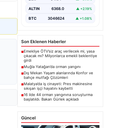
ALTIN
6368.0
▲ +2.19%
BTC
3046624
▲ +1.08%
Son Eklenen Haberler
Emekliye ÖTV’siz araç verilecek mi, yasa
■
çıkacak mı? Milyonlarca emekli beklentiye
girdi
Muğla Yatağan’da orman yangını
■
Dış Mekan Yaşam alanlarında Konfor ve
■
bahçe mutfağı Çözümleri
Malatya’da iş cinayeti: Pres makinesine
■
sıkışan işçi hayatını kaybetti
16 ilde 44 orman yangınına soruşturma
■
başlatıldı. Bakan Gürlek açıkladı
Güncel