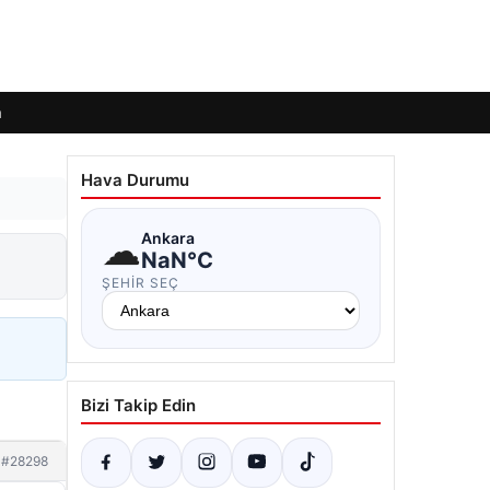
m
Hava Durumu
☁
Ankara
NaN°C
ŞEHIR SEÇ
Bizi Takip Edin
#28298