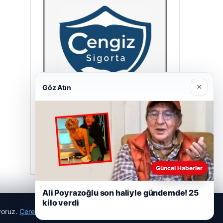
×
Göz Atın
Cengiz Sigorta
23/06/2026
Güncel Haberler
Ali Poyrazoğlu son haliyle gündemde! 25
kilo verdi
ıyoruz.
Çerez Politikamız
Reddet
Kabul Et