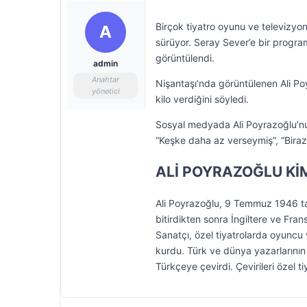
Birçok tiyatro oyunu ve televizyon
A
sürüyor. Seray Sever’e bir progr
görüntülendi.
admin
Anahtar
Nişantaşı’nda görüntülenen Ali Po
yönetici
kilo verdiğini söyledi.
Sosyal medyada Ali Poyrazoğlu’nu
“Keşke daha az verseymiş”, “Biraz 
ALİ POYRAZOĞLU Kİ
Ali Poyrazoğlu, 9 Temmuz 1946 ta
bitirdikten sonra İngiltere ve Fra
Sanatçı, özel tiyatrolarda oyuncu
kurdu. Türk ve dünya yazarlarının
Türkçeye çevirdi. Çevirileri özel t