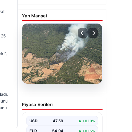
yat
Yan Manşet
 25
ki”,
05.08.2026
ladı.
Muğla Yatağan’da orman
sunu
Piyasa Verileri
yangını
yunu
USD
47.59
▲ +0.10%
EUR
54.94
▲ +0.15%