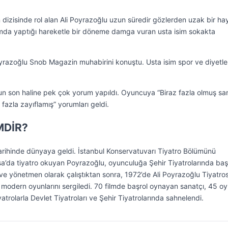
 dizisinde rol alan Ali Poyrazoğlu uzun süredir gözlerden uzak bir ha
amda yaptığı hareketle bir döneme damga vuran usta isim sokakta
yrazoğlu Snob Magazin muhabirini konuştu. Usta isim spor ve diyetle
n son haline pek çok yorum yapıldı. Oyuncuya “Biraz fazla olmuş san
fazla zayıflamış” yorumları geldi.
MDİR?
rihinde dünyaya geldi. İstanbul Konservatuvarı Tiyatro Bölümünü
nsa’da tiyatro okuyan Poyrazoğlu, oyunculuğa Şehir Tiyatrolarında baş
 ve yönetmen olarak çalıştıktan sonra, 1972’de Ali Poyrazoğlu Tiyatro
 modern oyunlarını sergiledi. 70 filmde başrol oynayan sanatçı, 45 o
iyatrolarla Devlet Tiyatroları ve Şehir Tiyatrolarında sahnelendi.