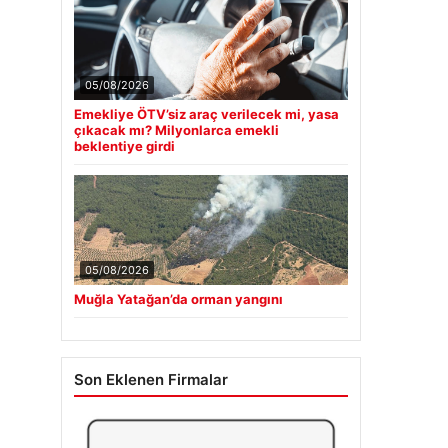
05/08/2026
Emekliye ÖTV’siz araç verilecek mi, yasa
çıkacak mı? Milyonlarca emekli
beklentiye girdi
05/08/2026
Muğla Yatağan’da orman yangını
Son Eklenen Firmalar