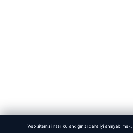
Web sitemizi nasıl kullandığınızı daha iyi anlayabilmek,
© 2026 Habercin – Güncel Haberler