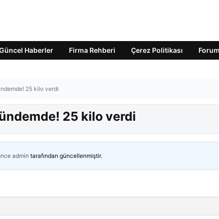
Güncel Haberler
Firma Rehberi
Çerez Politikası
Foru
ündemde! 25 kilo verdi
gündemde! 25 kilo verdi
önce
admin
tarafından güncellenmiştir.