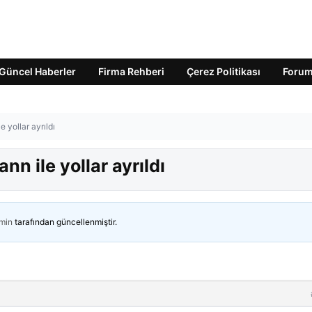
Güncel Haberler
Firma Rehberi
Çerez Politikası
Foru
 yollar ayrıldı
n ile yollar ayrıldı
min
tarafından güncellenmiştir.