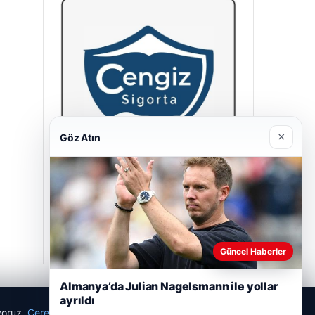
×
Göz Atın
Cengiz Sigorta
23/06/2026
Güncel Haberler
Almanya’da Julian Nagelsmann ile yollar
ayrıldı
ıyoruz.
Çerez Politikamız
Reddet
Kabul Et