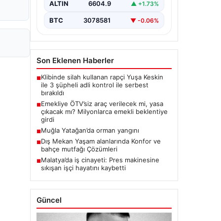
ALTIN
6604.9
▲ +1.73%
BTC
3078581
▼ -0.06%
Son Eklenen Haberler
Klibinde silah kullanan rapçi Yuşa Keskin
■
ile 3 şüpheli adli kontrol ile serbest
bırakıldı
Emekliye ÖTV’siz araç verilecek mi, yasa
■
çıkacak mı? Milyonlarca emekli beklentiye
girdi
Muğla Yatağan’da orman yangını
■
Dış Mekan Yaşam alanlarında Konfor ve
■
bahçe mutfağı Çözümleri
Malatya’da iş cinayeti: Pres makinesine
■
sıkışan işçi hayatını kaybetti
Güncel