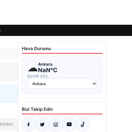
m
Hava Durumu
☁
Ankara
NaN°C
ŞEHIR SEÇ
Bizi Takip Edin
#30554