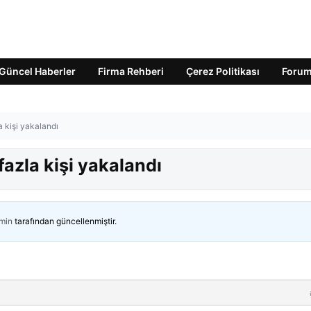
Güncel Haberler
Firma Rehberi
Çerez Politikası
Foru
 kişi yakalandı
azla kişi yakalandı
min
tarafından güncellenmiştir.