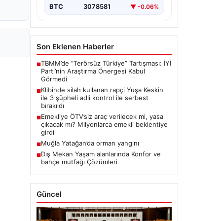
BTC
3078581
▼ -0.06%
Son Eklenen Haberler
TBMM’de “Terörsüz Türkiye” Tartışması: İYİ
■
Parti’nin Araştırma Önergesi Kabul
Görmedi
Klibinde silah kullanan rapçi Yuşa Keskin
■
ile 3 şüpheli adli kontrol ile serbest
bırakıldı
Emekliye ÖTV’siz araç verilecek mi, yasa
■
çıkacak mı? Milyonlarca emekli beklentiye
girdi
Muğla Yatağan’da orman yangını
■
Dış Mekan Yaşam alanlarında Konfor ve
■
bahçe mutfağı Çözümleri
Güncel