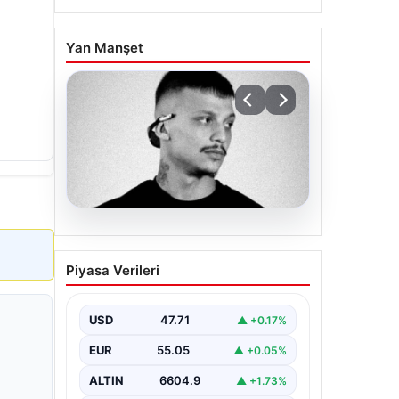
Yan Manşet
06.08.2026
Klibinde silah kullanan
Piyasa Verileri
rapçi Yuşa Keskin ile 3
şüpheli adli kontrol ile
serbest bırakıldı
USD
47.71
▲ +0.17%
EUR
55.05
▲ +0.05%
ALTIN
6604.9
▲ +1.73%