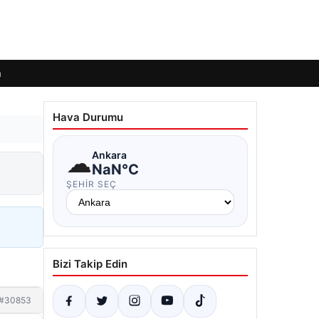
m
Hava Durumu
☁
Ankara
NaN°C
ŞEHIR SEÇ
Bizi Takip Edin
#30853