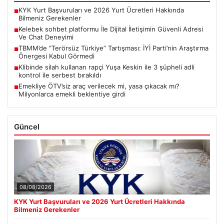
KYK Yurt Başvuruları ve 2026 Yurt Ücretleri Hakkında
■
Bilmeniz Gerekenler
Kelebek sohbet platformu İle Dijital İletişimin Güvenli Adresi
■
Ve Chat Deneyimi
TBMM’de “Terörsüz Türkiye” Tartışması: İYİ Parti’nin Araştırma
■
Önergesi Kabul Görmedi
Klibinde silah kullanan rapçi Yuşa Keskin ile 3 şüpheli adli
■
kontrol ile serbest bırakıldı
Emekliye ÖTV’siz araç verilecek mi, yasa çıkacak mı?
■
Milyonlarca emekli beklentiye girdi
Güncel
08/08/2026
KYK Yurt Başvuruları ve 2026 Yurt Ücretleri Hakkında
Bilmeniz Gerekenler