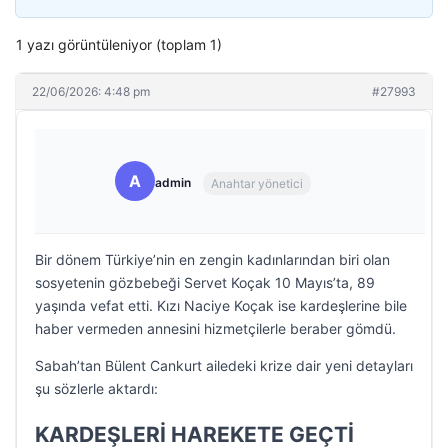
1 yazı görüntüleniyor (toplam 1)
22/06/2026: 4:48 pm
#27993
A
admin
Anahtar yönetici
Bir dönem Türkiye’nin en zengin kadınlarından biri olan
sosyetenin gözbebeği Servet Koçak 10 Mayıs’ta, 89
yaşında vefat etti. Kızı Naciye Koçak ise kardeşlerine bile
haber vermeden annesini hizmetçilerle beraber gömdü.
Sabah’tan Bülent Cankurt ailedeki krize dair yeni detayları
şu sözlerle aktardı:
KARDEŞLERİ HAREKETE GEÇTİ