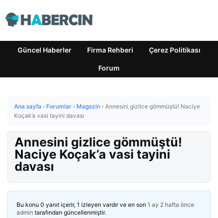
Güncel Haberler
Firma Rehberi
Çerez Politikası
Forum
Ana sayfa
›
Forumlar
›
Magazin
›
Annesini gizlice gömmüştü! Naciye
Koçak’a vasi tayini davası
Annesini gizlice gömmüştü!
Naciye Koçak’a vasi tayini
davası
Bu konu 0 yanıt içerir, 1 izleyen vardır ve en son
1 ay 2 hafta önce
admin
tarafından güncellenmiştir.