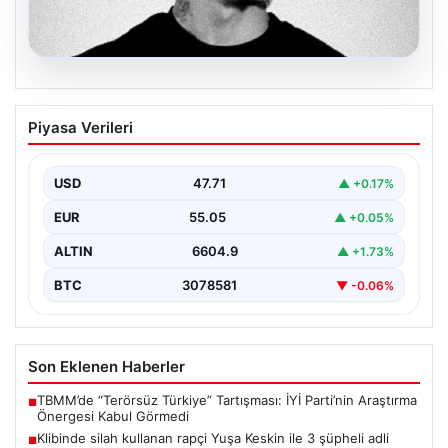
06.08.2026
Klibinde silah kullanan rapçi Yuşa
Piyasa Verileri
Keskin ile 3 şüpheli adli kontrol ile
serbest bırakıldı
USD
47.71
▲ +0.17%
EUR
55.05
▲ +0.05%
ALTIN
6604.9
▲ +1.73%
BTC
3078581
▼ -0.06%
Son Eklenen Haberler
TBMM’de “Terörsüz Türkiye” Tartışması: İYİ Parti’nin Araştırma
■
Önergesi Kabul Görmedi
Klibinde silah kullanan rapçi Yuşa Keskin ile 3 şüpheli adli
■