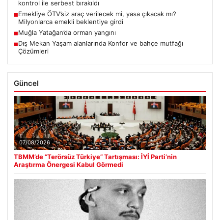
kontrol ile serbest bırakıldı
Emekliye ÖTV’siz araç verilecek mi, yasa çıkacak mı?
■
Milyonlarca emekli beklentiye girdi
Muğla Yatağan’da orman yangını
■
Dış Mekan Yaşam alanlarında Konfor ve bahçe mutfağı
■
Çözümleri
Güncel
07/08/2026
TBMM’de “Terörsüz Türkiye” Tartışması: İYİ Parti’nin
Araştırma Önergesi Kabul Görmedi