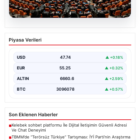
07.08.2026
TBMM’de “Terörsüz Türkiye”
Piyasa Verileri
Tartışması: İYİ Parti’nin Araştırma
Önergesi Kabul Görmedi
USD
47.74
▲ +0.18%
Türkiye Büyük Millet Meclisi Genel Kurulu'nda, İYİ Parti
tarafından sunulan ve AKP dönemindeki terörle…
EUR
55.25
▲ +0.32%
ALTIN
6660.6
▲ +2.59%
BTC
3096078
▲ +0.57%
Son Eklenen Haberler
Kelebek sohbet platformu İle Dijital İletişimin Güvenli Adresi
■
Ve Chat Deneyimi
TBMM’de “Terörsüz Türkiye” Tartışması: İYİ Parti’nin Araştırma
■