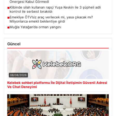
Önergesi Kabul Görmedi
Klibinde silah kullanan rapçi Yuşa Keskin ile 3 şüpheli adli
■
kontrol ile serbest bırakıldı
Emekliye ÖTV’siz araç verilecek mi, yasa çıkacak mı?
■
Milyonlarca emekli beklentiye girdi
Muğla Yatağan’da orman yangını
■
Güncel
08/08/2026
Kelebek sohbet platformu İle Dijital İletişimin Güvenli Adresi
Ve Chat Deneyimi