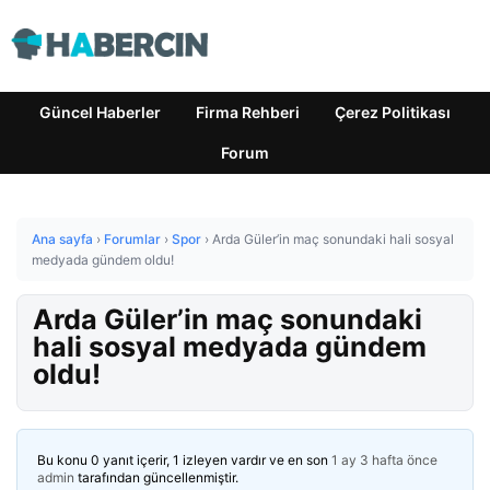
Güncel Haberler
Firma Rehberi
Çerez Politikası
Forum
Ana sayfa
›
Forumlar
›
Spor
›
Arda Güler’in maç sonundaki hali sosyal
medyada gündem oldu!
Arda Güler’in maç sonundaki
hali sosyal medyada gündem
oldu!
Bu konu 0 yanıt içerir, 1 izleyen vardır ve en son
1 ay 3 hafta önce
admin
tarafından güncellenmiştir.