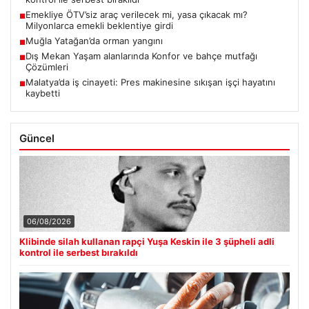
Emekliye ÖTV’siz araç verilecek mi, yasa çıkacak mı?
■
Milyonlarca emekli beklentiye girdi
Muğla Yatağan’da orman yangını
■
Dış Mekan Yaşam alanlarında Konfor ve bahçe mutfağı
■
Çözümleri
Malatya’da iş cinayeti: Pres makinesine sıkışan işçi hayatını
■
kaybetti
Güncel
06/08/2026
Klibinde silah kullanan rapçi Yuşa Keskin ile 3 şüpheli adli
kontrol ile serbest bırakıldı