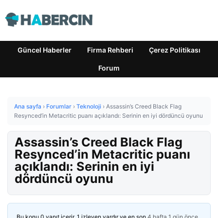
Güncel Haberler
Firma Rehberi
Çerez Politikası
Forum
Ana sayfa
›
Forumlar
›
Teknoloji
›
Assassin’s Creed Black Flag
Resynced’in Metacritic puanı açıklandı: Serinin en iyi dördüncü oyunu
Assassin’s Creed Black Flag
Resynced’in Metacritic puanı
açıklandı: Serinin en iyi
dördüncü oyunu
Bu konu 0 yanıt içerir, 1 izleyen vardır ve en son
4 hafta 1 gün önce