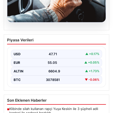
05.08.2026
Emekliye ÖTV’siz araç verilecek mi,
Piyasa Verileri
yasa çıkacak mı? Milyonlarca emekli
beklentiye girdi
USD
47.71
▲ +0.17%
EUR
55.05
▲ +0.05%
ALTIN
6604.9
▲ +1.73%
BTC
3078581
▼ -0.06%
Son Eklenen Haberler
Klibinde silah kullanan rapçi Yuşa Keskin ile 3 şüpheli adli
■
kontrol ile serbest bırakıldı