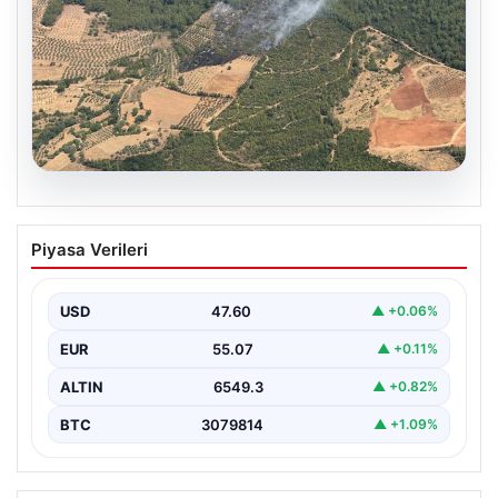
05.08.2026
Muğla Yatağan’da orman yangını
Piyasa Verileri
USD
47.60
▲ +0.06%
EUR
55.07
▲ +0.11%
ALTIN
6549.3
▲ +0.82%
BTC
3079814
▲ +1.09%