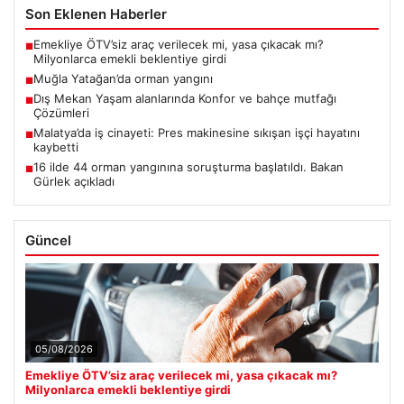
Son Eklenen Haberler
Emekliye ÖTV’siz araç verilecek mi, yasa çıkacak mı?
■
Milyonlarca emekli beklentiye girdi
Muğla Yatağan’da orman yangını
■
Dış Mekan Yaşam alanlarında Konfor ve bahçe mutfağı
■
Çözümleri
Malatya’da iş cinayeti: Pres makinesine sıkışan işçi hayatını
■
kaybetti
16 ilde 44 orman yangınına soruşturma başlatıldı. Bakan
■
Gürlek açıkladı
Güncel
05/08/2026
Emekliye ÖTV’siz araç verilecek mi, yasa çıkacak mı?
Milyonlarca emekli beklentiye girdi