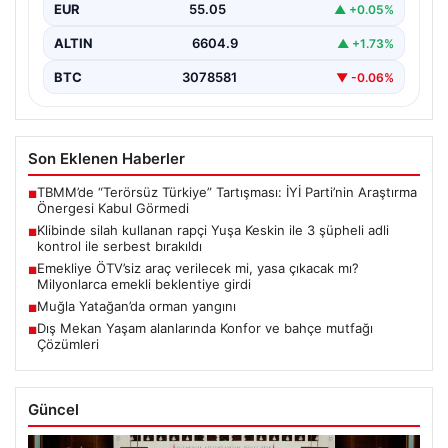
EUR
55.05
▲ +0.05%
ALTIN
6604.9
▲ +1.73%
BTC
3078581
▼ -0.06%
Son Eklenen Haberler
TBMM’de “Terörsüz Türkiye” Tartışması: İYİ Parti’nin Araştırma
■
Önergesi Kabul Görmedi
Klibinde silah kullanan rapçi Yuşa Keskin ile 3 şüpheli adli
■
kontrol ile serbest bırakıldı
Emekliye ÖTV’siz araç verilecek mi, yasa çıkacak mı?
■
Milyonlarca emekli beklentiye girdi
Muğla Yatağan’da orman yangını
■
Dış Mekan Yaşam alanlarında Konfor ve bahçe mutfağı
■
Çözümleri
Güncel