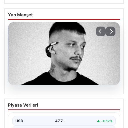
Yan Manşet
06.08.2026
Klibinde silah kullanan rapçi Yuşa
Piyasa Verileri
Keskin ile 3 şüpheli adli kontrol ile
serbest bırakıldı
USD
47.71
▲ +0.17%