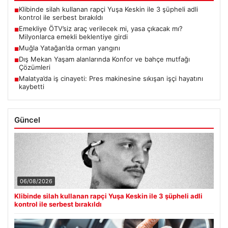
Klibinde silah kullanan rapçi Yuşa Keskin ile 3 şüpheli adli
■
kontrol ile serbest bırakıldı
Emekliye ÖTV’siz araç verilecek mi, yasa çıkacak mı?
■
Milyonlarca emekli beklentiye girdi
Muğla Yatağan’da orman yangını
■
Dış Mekan Yaşam alanlarında Konfor ve bahçe mutfağı
■
Çözümleri
Malatya’da iş cinayeti: Pres makinesine sıkışan işçi hayatını
■
kaybetti
Güncel
06/08/2026
Klibinde silah kullanan rapçi Yuşa Keskin ile 3 şüpheli adli
kontrol ile serbest bırakıldı