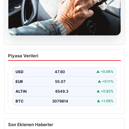
05.08.2026
Emekliye ÖTV’siz araç verilecek mi,
Piyasa Verileri
yasa çıkacak mı? Milyonlarca emekli
beklentiye girdi
USD
47.60
▲ +0.06%
EUR
55.07
▲ +0.11%
ALTIN
6549.3
▲ +0.82%
BTC
3079814
▲ +1.09%
Son Eklenen Haberler