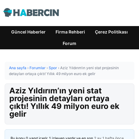
Güncel Haberler
Firma Rehberi
Çerez Politikası
Forum
Ana sayfa
›
Forumlar
›
Spor
›
Aziz Yıldırım’ın yeni stat projesinin
detayları ortaya çıktı! Yıllık 49 milyon euro ek gelir
Aziz Yıldırım’ın yeni stat
projesinin detayları ortaya
çıktı! Yıllık 49 milyon euro ek
gelir
Bu konu 0 yanıt içerir, 1 izleyen vardır ve en son
2 ay 1 hafta önce