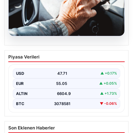
05.08.2026
Emekliye ÖTV’siz araç verilecek mi,
Piyasa Verileri
yasa çıkacak mı? Milyonlarca emekli
beklentiye girdi
USD
47.71
▲ +0.17%
EUR
55.05
▲ +0.05%
ALTIN
6604.9
▲ +1.73%
BTC
3078581
▼ -0.06%
Son Eklenen Haberler