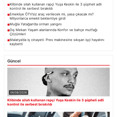
Klibinde silah kullanan rapçi Yuşa Keskin ile 3 şüpheli adli
■
kontrol ile serbest bırakıldı
Emekliye ÖTV’siz araç verilecek mi, yasa çıkacak mı?
■
Milyonlarca emekli beklentiye girdi
Muğla Yatağan’da orman yangını
■
Dış Mekan Yaşam alanlarında Konfor ve bahçe mutfağı
■
Çözümleri
Malatya’da iş cinayeti: Pres makinesine sıkışan işçi hayatını
■
kaybetti
Güncel
06/08/2026
Klibinde silah kullanan rapçi Yuşa Keskin ile 3 şüpheli adli
kontrol ile serbest bırakıldı