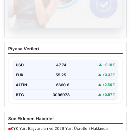
08.08.2026
Kelebek sohbet platformu İle Dijital
Piyasa Verileri
İletişimin Güvenli Adresi Ve Chat
Deneyimi
USD
47.74
▲ +0.18%
İnternet çağında insanların güvenli bir biçimde bağlantı
kurması ciddi bir önem ifade etmektedir. Günümüzde…
EUR
55.25
▲ +0.32%
ALTIN
6660.6
▲ +2.59%
BTC
3096078
▲ +0.57%
Son Eklenen Haberler
KYK Yurt Başvuruları ve 2026 Yurt Ücretleri Hakkında
■