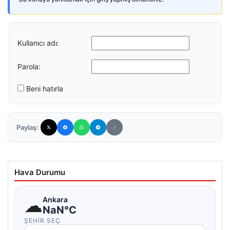
Kullanıcı adı:
Parola:
Beni hatırla
Paylaş:
Hava Durumu
☁
Ankara
NaN°C
ŞEHIR SEÇ