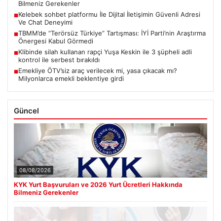
Bilmeniz Gerekenler
Kelebek sohbet platformu İle Dijital İletişimin Güvenli Adresi
■
Ve Chat Deneyimi
TBMM’de “Terörsüz Türkiye” Tartışması: İYİ Parti’nin Araştırma
■
Önergesi Kabul Görmedi
Klibinde silah kullanan rapçi Yuşa Keskin ile 3 şüpheli adli
■
kontrol ile serbest bırakıldı
Emekliye ÖTV’siz araç verilecek mi, yasa çıkacak mı?
■
Milyonlarca emekli beklentiye girdi
Güncel
08/08/2026
KYK Yurt Başvuruları ve 2026 Yurt Ücretleri Hakkında
Bilmeniz Gerekenler