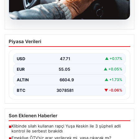
05.08.2026
Emekliye ÖTV’siz araç verilecek mi,
Piyasa Verileri
yasa çıkacak mı? Milyonlarca emekli
beklentiye girdi
USD
47.71
▲ +0.17%
EUR
55.05
▲ +0.05%
ALTIN
6604.9
▲ +1.73%
BTC
3078581
▼ -0.06%
Son Eklenen Haberler
Klibinde silah kullanan rapçi Yuşa Keskin ile 3 şüpheli adli
■
kontrol ile serbest bırakıldı
Emekliye ÖTV’siz araç verilecek mi, yasa çıkacak mı?
■