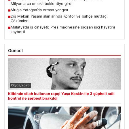
Milyonlarca emekli beklentiye girdi
Muğla Yatağan’da orman yangını
■
Dış Mekan Yaşam alanlarında Konfor ve bahçe mutfağı
■
Çözümleri
Malatya’da iş cinayeti: Pres makinesine sıkışan işçi hayatını
■
kaybetti
Güncel
06/08/2026
Klibinde silah kullanan rapçi Yuşa Keskin ile 3 şüpheli adli
kontrol ile serbest bırakıldı