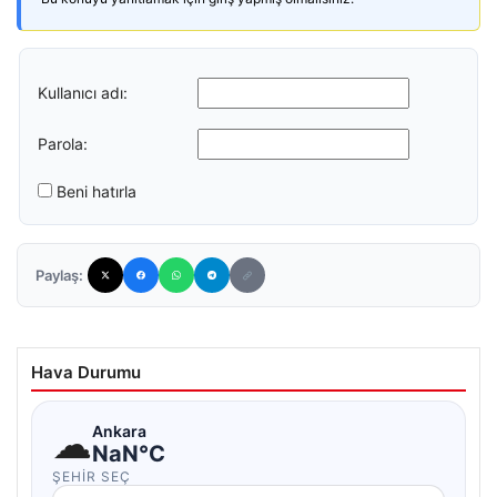
Kullanıcı adı:
Parola:
Beni hatırla
Paylaş:
Hava Durumu
☁
Ankara
NaN°C
ŞEHIR SEÇ