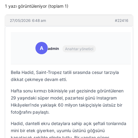
1 yazı görüntüleniyor (toplam 1)
27/05/2026: 6:48 am
#22416
A
admin
Anahtar yönetici
Bella Hadid, Saint-Tropez tatili sırasında cesur tarzıyla
dikkat çekmeye devam etti.
Hafta sonu kırmızı bikinisiyle yat gezisinde görüntülenen
29 yaşındaki süper model, pazartesi günü Instagram
Hikâyeleri’nde yaklaşık 60 milyon takipçisiyle üstsüz bir
fotoğrafını paylaştı.
Hadid, dantelli ekru detaylara sahip açık şeftali tonlarında
mini bir etek giyerken, uyumlu üstünü göğsünü
kapatacak şekilde elinde tuttu. Bir yandan güneş