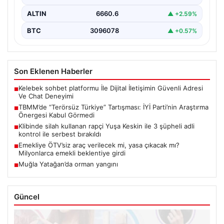
ALTIN
6660.6
▲ +2.59%
BTC
3096078
▲ +0.57%
Son Eklenen Haberler
Kelebek sohbet platformu İle Dijital İletişimin Güvenli Adresi
■
Ve Chat Deneyimi
TBMM’de “Terörsüz Türkiye” Tartışması: İYİ Parti’nin Araştırma
■
Önergesi Kabul Görmedi
Klibinde silah kullanan rapçi Yuşa Keskin ile 3 şüpheli adli
■
kontrol ile serbest bırakıldı
Emekliye ÖTV’siz araç verilecek mi, yasa çıkacak mı?
■
Milyonlarca emekli beklentiye girdi
Muğla Yatağan’da orman yangını
■
Güncel