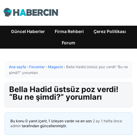
Güncel Haberler
Firma Rehberi
Çerez Politikası
Forum
Ana sayfa
›
Forumlar
›
Magazin
›
Bella Hadid üstsüz poz verdi! “Bu ne
şimdi?” yorumları
Bella Hadid üstsüz poz verdi!
“Bu ne şimdi?” yorumları
Bu konu 0 yanıt içerir, 1 izleyen vardır ve en son
2 ay 1 hafta önce
admin
tarafından güncellenmiştir.