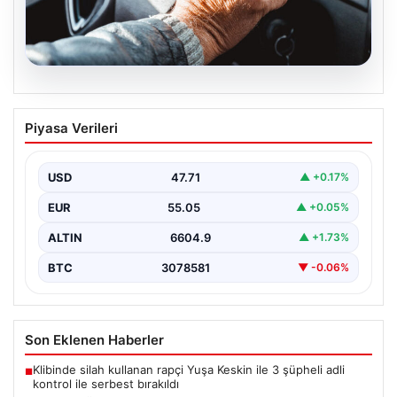
05.08.2026
Emekliye ÖTV’siz araç verilecek mi,
Piyasa Verileri
yasa çıkacak mı? Milyonlarca emekli
beklentiye girdi
USD
47.71
▲ +0.17%
EUR
55.05
▲ +0.05%
ALTIN
6604.9
▲ +1.73%
BTC
3078581
▼ -0.06%
Son Eklenen Haberler
Klibinde silah kullanan rapçi Yuşa Keskin ile 3 şüpheli adli
■
kontrol ile serbest bırakıldı