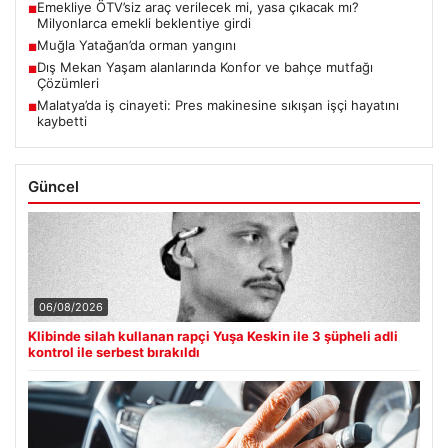
Emekliye ÖTV’siz araç verilecek mi, yasa çıkacak mı?
■
Milyonlarca emekli beklentiye girdi
Muğla Yatağan’da orman yangını
■
Dış Mekan Yaşam alanlarında Konfor ve bahçe mutfağı
■
Çözümleri
Malatya’da iş cinayeti: Pres makinesine sıkışan işçi hayatını
■
kaybetti
Güncel
06/08/2026
Klibinde silah kullanan rapçi Yuşa Keskin ile 3 şüpheli adli
kontrol ile serbest bırakıldı