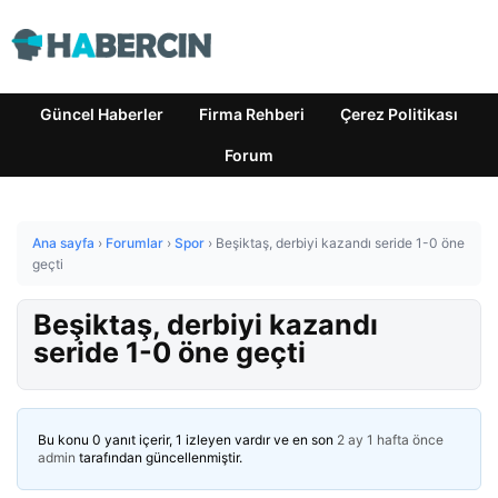
Güncel Haberler
Firma Rehberi
Çerez Politikası
Forum
Ana sayfa
›
Forumlar
›
Spor
›
Beşiktaş, derbiyi kazandı seride 1-0 öne
geçti
Beşiktaş, derbiyi kazandı
seride 1-0 öne geçti
Bu konu 0 yanıt içerir, 1 izleyen vardır ve en son
2 ay 1 hafta önce
admin
tarafından güncellenmiştir.