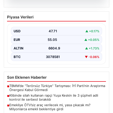
06.08.2026
Klibinde silah kullanan rapçi Yuşa
Piyasa Verileri
Keskin ile 3 şüpheli adli kontrol ile
serbest bırakıldı
USD
47.71
▲ +0.17%
EUR
55.05
▲ +0.05%
ALTIN
6604.9
▲ +1.73%
BTC
3078581
▼ -0.06%
Son Eklenen Haberler
TBMM’de “Terörsüz Türkiye” Tartışması: İYİ Parti’nin Araştırma
■
Önergesi Kabul Görmedi
Klibinde silah kullanan rapçi Yuşa Keskin ile 3 şüpheli adli
■
kontrol ile serbest bırakıldı
Emekliye ÖTV’siz araç verilecek mi, yasa çıkacak mı?
■
Milyonlarca emekli beklentiye girdi