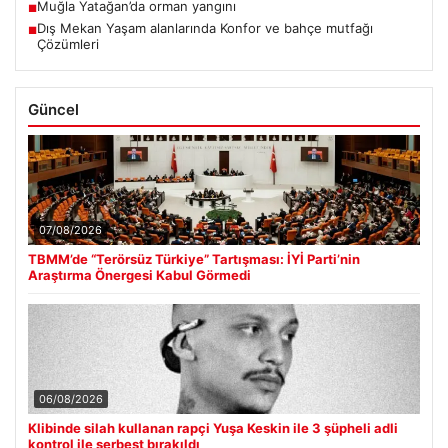
Muğla Yatağan’da orman yangını
■
Dış Mekan Yaşam alanlarında Konfor ve bahçe mutfağı
■
Çözümleri
Güncel
07/08/2026
TBMM’de “Terörsüz Türkiye” Tartışması: İYİ Parti’nin
Araştırma Önergesi Kabul Görmedi
06/08/2026
Klibinde silah kullanan rapçi Yuşa Keskin ile 3 şüpheli adli
kontrol ile serbest bırakıldı