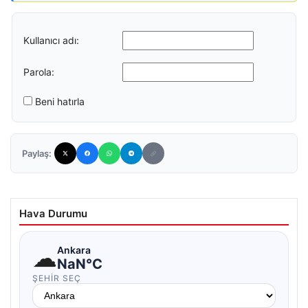
Kullanıcı adı:
Parola:
Beni hatırla
Paylaş:
Hava Durumu
☁
Ankara
NaN°C
ŞEHIR SEÇ