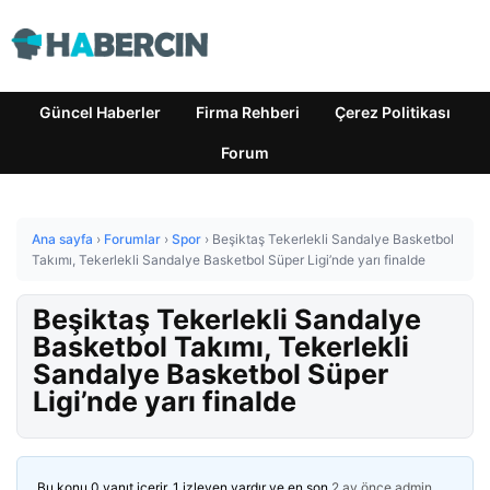
Güncel Haberler
Firma Rehberi
Çerez Politikası
Forum
Ana sayfa
›
Forumlar
›
Spor
›
Beşiktaş Tekerlekli Sandalye Basketbol
Takımı, Tekerlekli Sandalye Basketbol Süper Ligi’nde yarı finalde
Beşiktaş Tekerlekli Sandalye
Basketbol Takımı, Tekerlekli
Sandalye Basketbol Süper
Ligi’nde yarı finalde
Bu konu 0 yanıt içerir, 1 izleyen vardır ve en son
2 ay önce
admin