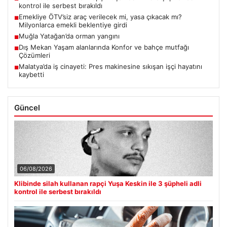
kontrol ile serbest bırakıldı
Emekliye ÖTV’siz araç verilecek mi, yasa çıkacak mı?
■
Milyonlarca emekli beklentiye girdi
Muğla Yatağan’da orman yangını
■
Dış Mekan Yaşam alanlarında Konfor ve bahçe mutfağı
■
Çözümleri
Malatya’da iş cinayeti: Pres makinesine sıkışan işçi hayatını
■
kaybetti
Güncel
06/08/2026
Klibinde silah kullanan rapçi Yuşa Keskin ile 3 şüpheli adli
kontrol ile serbest bırakıldı