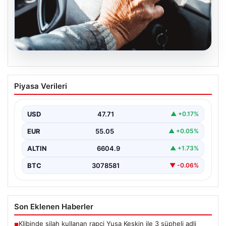
05.08.2026
Emekliye ÖTV’siz araç verilecek mi,
Piyasa Verileri
yasa çıkacak mı? Milyonlarca emekli
beklentiye girdi
USD
47.71
▲ +0.17%
EUR
55.05
▲ +0.05%
ALTIN
6604.9
▲ +1.73%
BTC
3078581
▼ -0.06%
Son Eklenen Haberler
Klibinde silah kullanan rapçi Yuşa Keskin ile 3 şüpheli adli
■