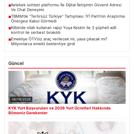
Kelebek sohbet platformu İle Dijital İletişimin Güvenli Adresi
■
Ve Chat Deneyimi
TBMM’de “Terörsüz Türkiye” Tartışması: İYİ Parti’nin Araştırma
■
Önergesi Kabul Görmedi
Klibinde silah kullanan rapçi Yuşa Keskin ile 3 şüpheli adli
■
kontrol ile serbest bırakıldı
Emekliye ÖTV’siz araç verilecek mi, yasa çıkacak mı?
■
Milyonlarca emekli beklentiye girdi
Güncel
08/08/2026
KYK Yurt Başvuruları ve 2026 Yurt Ücretleri Hakkında
Bilmeniz Gerekenler