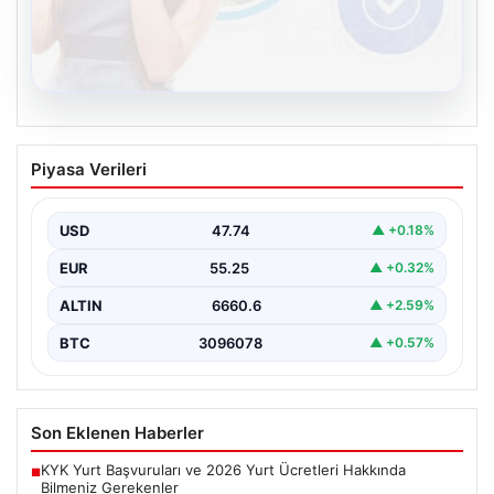
08.08.2026
Kelebek sohbet platformu İle Dijital
Piyasa Verileri
İletişimin Güvenli Adresi Ve Chat
Deneyimi
USD
47.74
▲ +0.18%
İnternet çağında insanların güvenli bir biçimde bağlantı
kurması ciddi bir önem ifade etmektedir. Günümüzde…
EUR
55.25
▲ +0.32%
ALTIN
6660.6
▲ +2.59%
BTC
3096078
▲ +0.57%
Son Eklenen Haberler
KYK Yurt Başvuruları ve 2026 Yurt Ücretleri Hakkında
■
Bilmeniz Gerekenler