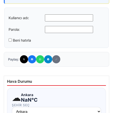
Kullanıcı adı:
Parola:
Beni hatırla
Paylaş:
Hava Durumu
☁
Ankara
NaN°C
ŞEHIR SEÇ