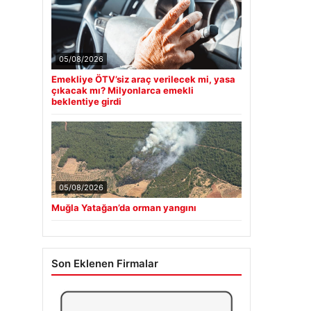
05/08/2026
Emekliye ÖTV’siz araç verilecek mi, yasa
çıkacak mı? Milyonlarca emekli
beklentiye girdi
05/08/2026
Muğla Yatağan’da orman yangını
Son Eklenen Firmalar