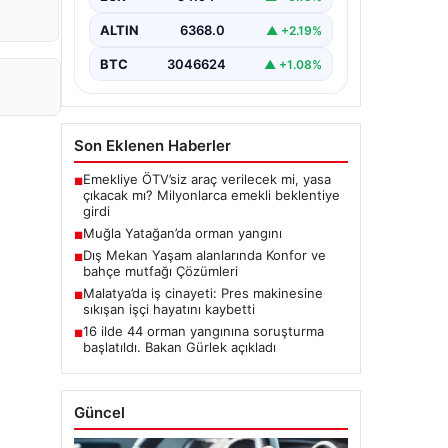
ALTIN
6368.0
▲ +2.19%
BTC
3046624
▲ +1.08%
Son Eklenen Haberler
Emekliye ÖTV’siz araç verilecek mi, yasa
■
çıkacak mı? Milyonlarca emekli beklentiye
girdi
Muğla Yatağan’da orman yangını
■
Dış Mekan Yaşam alanlarında Konfor ve
■
bahçe mutfağı Çözümleri
Malatya’da iş cinayeti: Pres makinesine
■
sıkışan işçi hayatını kaybetti
16 ilde 44 orman yangınına soruşturma
■
başlatıldı. Bakan Gürlek açıkladı
Güncel