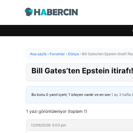
Ana sayfa
›
Forumlar
›
Dünya
›
Bill Gates’ten Epstein itirafı! İ
Bill Gates’ten Epstein itiraf
Bu konu 0 yanıt içerir, 1 izleyen vardır ve en son
1 ay 3 hafta
1 yazı görüntüleniyor (toplam 1)
12/06/2026: 3:03 pm