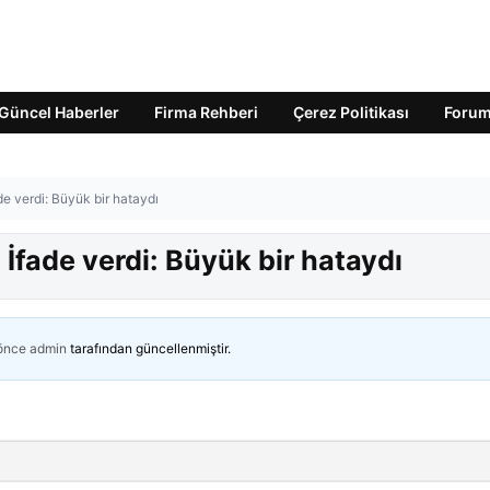
Güncel Haberler
Firma Rehberi
Çerez Politikası
Foru
fade verdi: Büyük bir hataydı
ı! İfade verdi: Büyük bir hataydı
 önce
admin
tarafından güncellenmiştir.