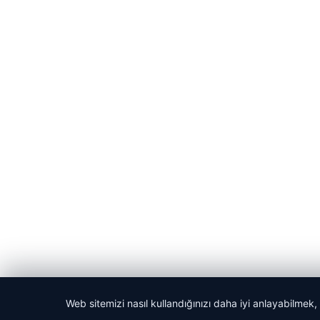
Web sitemizi nasıl kullandığınızı daha iyi anlayabilmek,
© 2026 Habercin – Güncel Haberler