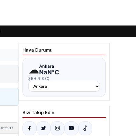
m
Hava Durumu
☁
Ankara
NaN°C
ŞEHIR SEÇ
Bizi Takip Edin
#25917