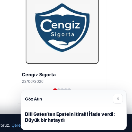
Cengiz Sigorta
23/06/2026
×
Göz Atın
Bill Gates’ten Epstein itirafı! İfade verdi:
Büyük bir hataydı
ıyoruz.
Çerez Politikamız
Reddet
Kabul Et