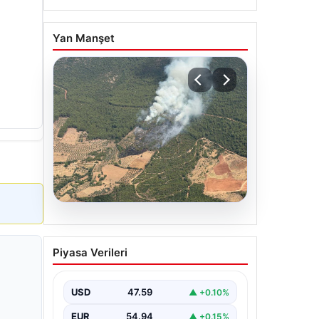
Yan Manşet
05.08.2026
Muğla Yatağan’da orman
Piyasa Verileri
yangını
USD
47.59
▲ +0.10%
EUR
54.94
▲ +0.15%