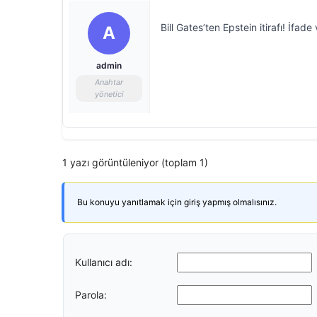
Bill Gates’ten Epstein itirafı! İfad
A
admin
Anahtar
yönetici
1 yazı görüntüleniyor (toplam 1)
Bu konuyu yanıtlamak için giriş yapmış olmalısınız.
Kullanıcı adı:
Parola: