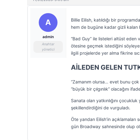
Billie Eilish, katıldığı bir progra
A
hem de bugüne kadar gizli kalan b
admin
“Bad Guy” ile listeleri altüst ede
Anahtar
ötesine geçmek istediğini söyleyere
yönetici
ilgili projelerde yer alma fikrine sı
AİLEDEN GELEN TUT
“Zamanım olursa… evet bunu çok iste
“büyük bir çılgınlık” olacağını ifade
Sanata olan yatkınlığını çocukluk y
şekillendirdiğini de vurguladı.
Öte yandan Eilish’in açıklamaları 
gün Broadway sahnesinde olup ol