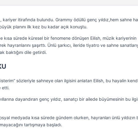
mda, kariyer itirafında bulundu. Grammy ödüllü genç yıldız,hem sahne ha
üyük planını ilk kez bu kadar açık konuştu.
n ve kısa sürede küresel bir fenomene dönüşen Eilish, müzik kariyerinin
k hayranlarını şaşırttı. Ünlü şarkıcı, ileride tiyatro ve sahne sanatları
cak baktığını dile getirdi.
KU
rim” sözleriyle sahneye olan ilgisini anlatan Eilish, bu hayalin kendi
 etti.
ıllarına dayandıran genç yıldız, sanatçı bir ailede büyümesinin bu ilgi
sosyal medyada kısa sürede gündem olurken, hayranları ünlü yıldızın b
mayacağını tartışmaya başladı.