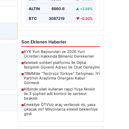
bir biçimde bağlantı kurması ciddi bir
önem ifade etmektedir.
ALTIN
6660.6
▲ +2.59%
Günümüzde…
BTC
3087219
▼ -0.30%
Son Eklenen Haberler
KYK Yurt Başvuruları ve 2026 Yurt
■
Ücretleri Hakkında Bilmeniz Gerekenler
Kelebek sohbet platformu İle Dijital
■
İletişimin Güvenli Adresi Ve Chat Deneyimi
TBMM’de “Terörsüz Türkiye” Tartışması: İYİ
■
Parti’nin Araştırma Önergesi Kabul
Görmedi
Klibinde silah kullanan rapçi Yuşa Keskin
■
ile 3 şüpheli adli kontrol ile serbest
bırakıldı
Emekliye ÖTV’siz araç verilecek mi, yasa
■
çıkacak mı? Milyonlarca emekli beklentiye
girdi