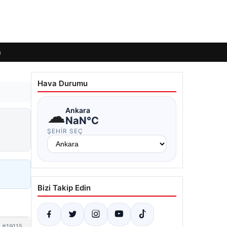
m
Hava Durumu
☁
Ankara
i
NaN°C
ŞEHIR SEÇ
Bizi Takip Edin
#19115