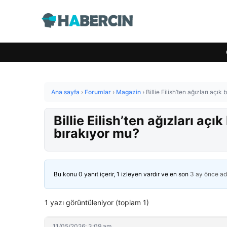
Ana sayfa
›
Forumlar
›
Magazin
›
Billie Eilish’ten ağızları açık
Billie Eilish’ten ağızları açık
bırakıyor mu?
Bu konu 0 yanıt içerir, 1 izleyen vardır ve en son
3 ay önce
ad
1 yazı görüntüleniyor (toplam 1)
11/05/2026: 3:09 am