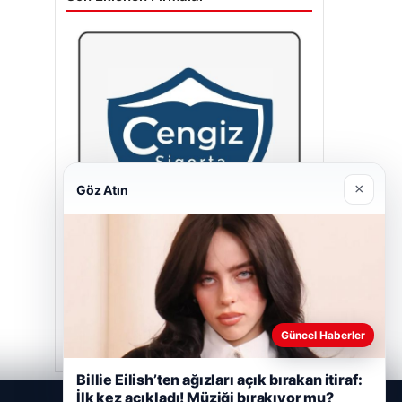
×
Göz Atın
Cengiz Sigorta
23/06/2026
Güncel Haberler
Billie Eilish’ten ağızları açık bırakan itiraf:
İlk kez açıkladı! Müziği bırakıyor mu?