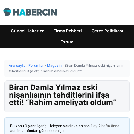
Güncel Haberler
Firma Rehberi
Çerez Politikası
Forum
Ana sayfa
›
Forumlar
›
Magazin
›
Biran Damla Yılmaz eski nişanlısının
tehditlerini ifşa etti! “Rahim ameliyatı oldum”
Biran Damla Yılmaz eski
nişanlısının tehditlerini ifşa
etti! “Rahim ameliyatı oldum”
Bu konu 0 yanıt içerir, 1 izleyen vardır ve en son
1 ay 2 hafta önce
admin
tarafından güncellenmiştir.