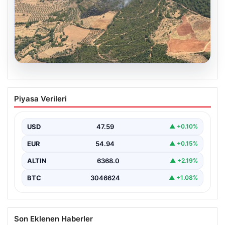
05.08.2026
Muğla Yatağan’da orman yangını
Piyasa Verileri
USD
47.59
▲ +0.10%
EUR
54.94
▲ +0.15%
ALTIN
6368.0
▲ +2.19%
BTC
3046624
▲ +1.08%
Son Eklenen Haberler