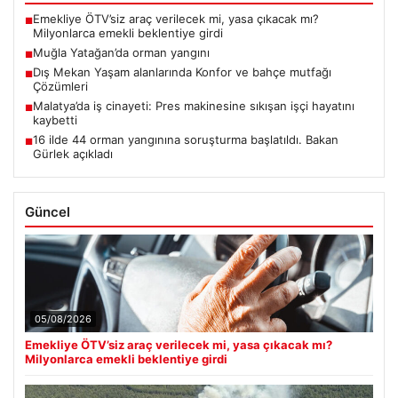
Emekliye ÖTV’siz araç verilecek mi, yasa çıkacak mı?
■
Milyonlarca emekli beklentiye girdi
Muğla Yatağan’da orman yangını
■
Dış Mekan Yaşam alanlarında Konfor ve bahçe mutfağı
■
Çözümleri
Malatya’da iş cinayeti: Pres makinesine sıkışan işçi hayatını
■
kaybetti
16 ilde 44 orman yangınına soruşturma başlatıldı. Bakan
■
Gürlek açıkladı
Güncel
05/08/2026
Emekliye ÖTV’siz araç verilecek mi, yasa çıkacak mı?
Milyonlarca emekli beklentiye girdi