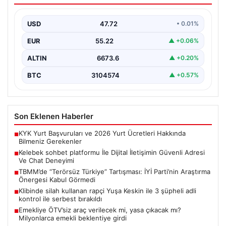
Deneyimi
USD
47.72
• 0.01%
İnternet çağında insanların güvenli bir biçimde bağlantı
kurması ciddi bir önem ifade etmektedir. Günümüzde…
EUR
55.22
▲ +0.06%
ALTIN
6673.6
▲ +0.20%
BTC
3104574
▲ +0.57%
Son Eklenen Haberler
KYK Yurt Başvuruları ve 2026 Yurt Ücretleri Hakkında
■
Bilmeniz Gerekenler
Kelebek sohbet platformu İle Dijital İletişimin Güvenli Adresi
■
Ve Chat Deneyimi
TBMM’de “Terörsüz Türkiye” Tartışması: İYİ Parti’nin Araştırma
■
Önergesi Kabul Görmedi
Klibinde silah kullanan rapçi Yuşa Keskin ile 3 şüpheli adli
■
kontrol ile serbest bırakıldı
Emekliye ÖTV’siz araç verilecek mi, yasa çıkacak mı?
■
Milyonlarca emekli beklentiye girdi