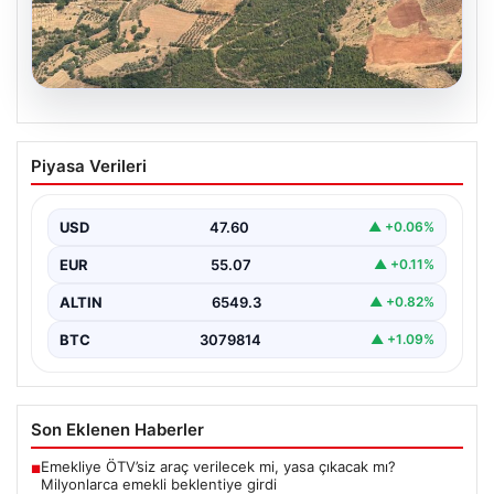
05.08.2026
Muğla Yatağan’da orman yangını
Piyasa Verileri
USD
47.60
▲ +0.06%
EUR
55.07
▲ +0.11%
ALTIN
6549.3
▲ +0.82%
BTC
3079814
▲ +1.09%
Son Eklenen Haberler
Emekliye ÖTV’siz araç verilecek mi, yasa çıkacak mı?
■
Milyonlarca emekli beklentiye girdi