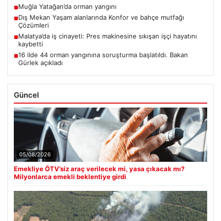
Muğla Yatağan’da orman yangını
■
Dış Mekan Yaşam alanlarında Konfor ve bahçe mutfağı
■
Çözümleri
Malatya’da iş cinayeti: Pres makinesine sıkışan işçi hayatını
■
kaybetti
16 ilde 44 orman yangınına soruşturma başlatıldı. Bakan
■
Gürlek açıkladı
Güncel
05/08/2026
Emekliye ÖTV’siz araç verilecek mi, yasa çıkacak mı?
Milyonlarca emekli beklentiye girdi