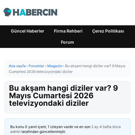
Güncel Haberler
Firma Rehberi
Çerez Politikası
Forum
Ana sayfa
›
Forumlar
›
Magazin
›
Bu akşam hangi diziler var? 9 Mayıs
Cumartesi 2026 televizyondaki diziler
Bu akşam hangi diziler var? 9
Mayıs Cumartesi 2026
televizyondaki diziler
Bu konu 0 yanıt içerir, 1 izleyen vardır ve en son
2 ay 4 hafta önce
admin
tarafından güncellenmiştir.