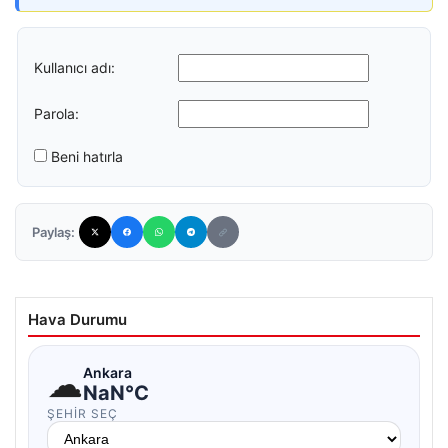
Kullanıcı adı:
Parola:
Beni hatırla
Paylaş:
Hava Durumu
☁
Ankara
NaN°C
ŞEHIR SEÇ