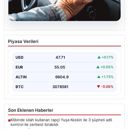
05.08.2026
Emekliye ÖTV’siz araç verilecek mi,
Piyasa Verileri
yasa çıkacak mı? Milyonlarca emekli
beklentiye girdi
USD
47.71
▲ +0.17%
EUR
55.05
▲ +0.05%
ALTIN
6604.9
▲ +1.73%
BTC
3078581
▼ -0.06%
Son Eklenen Haberler
Klibinde silah kullanan rapçi Yuşa Keskin ile 3 şüpheli adli
■
kontrol ile serbest bırakıldı