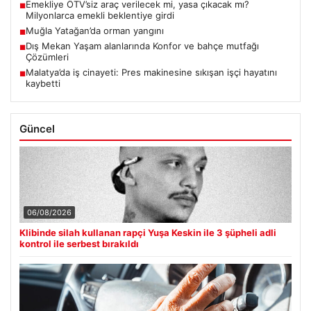
Emekliye ÖTV’siz araç verilecek mi, yasa çıkacak mı?
■
Milyonlarca emekli beklentiye girdi
Muğla Yatağan’da orman yangını
■
Dış Mekan Yaşam alanlarında Konfor ve bahçe mutfağı
■
Çözümleri
Malatya’da iş cinayeti: Pres makinesine sıkışan işçi hayatını
■
kaybetti
Güncel
06/08/2026
Klibinde silah kullanan rapçi Yuşa Keskin ile 3 şüpheli adli
kontrol ile serbest bırakıldı