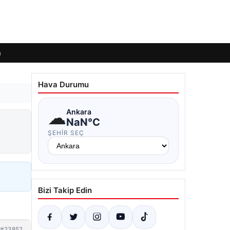
m
Hava Durumu
☁
Ankara
NaN°C
ŞEHIR SEÇ
Bizi Takip Edin
#23852