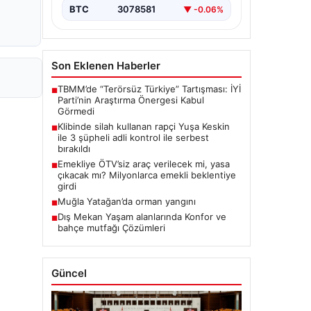
BTC
3078581
▼ -0.06%
Son Eklenen Haberler
TBMM’de “Terörsüz Türkiye” Tartışması: İYİ
■
Parti’nin Araştırma Önergesi Kabul
Görmedi
Klibinde silah kullanan rapçi Yuşa Keskin
■
ile 3 şüpheli adli kontrol ile serbest
bırakıldı
Emekliye ÖTV’siz araç verilecek mi, yasa
■
çıkacak mı? Milyonlarca emekli beklentiye
girdi
Muğla Yatağan’da orman yangını
■
Dış Mekan Yaşam alanlarında Konfor ve
■
bahçe mutfağı Çözümleri
Güncel