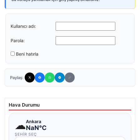
Kullanıcı adı:
Parola:
Beni hatırla
Paylaş:
Hava Durumu
☁
Ankara
NaN°C
ŞEHIR SEÇ