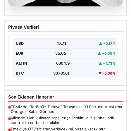
06.08.2026
Klibinde silah kullanan rapçi Yuşa
Piyasa Verileri
Keskin ile 3 şüpheli adli kontrol ile
serbest bırakıldı
USD
47.71
▲ +0.17%
EUR
55.05
▲ +0.05%
ALTIN
6604.9
▲ +1.73%
BTC
3078581
▼ -0.06%
Son Eklenen Haberler
TBMM’de “Terörsüz Türkiye” Tartışması: İYİ Parti’nin Araştırma
■
Önergesi Kabul Görmedi
Klibinde silah kullanan rapçi Yuşa Keskin ile 3 şüpheli adli
■
kontrol ile serbest bırakıldı
Emekliye ÖTV’siz araç verilecek mi, yasa çıkacak mı?
■