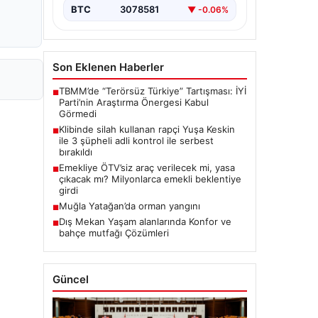
BTC
3078581
▼ -0.06%
Son Eklenen Haberler
TBMM’de “Terörsüz Türkiye” Tartışması: İYİ
■
Parti’nin Araştırma Önergesi Kabul
Görmedi
Klibinde silah kullanan rapçi Yuşa Keskin
■
ile 3 şüpheli adli kontrol ile serbest
bırakıldı
Emekliye ÖTV’siz araç verilecek mi, yasa
■
çıkacak mı? Milyonlarca emekli beklentiye
girdi
Muğla Yatağan’da orman yangını
■
Dış Mekan Yaşam alanlarında Konfor ve
■
bahçe mutfağı Çözümleri
Güncel