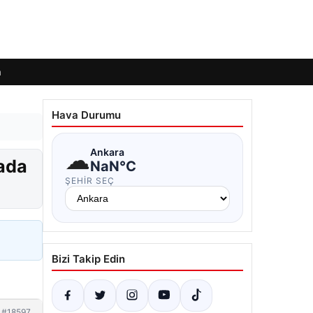
m
Hava Durumu
☁
Ankara
vada
NaN°C
ŞEHIR SEÇ
Bizi Takip Edin
#18597