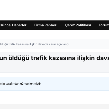
Güncel Haberler
Firma Rehberi
Çerez Politikası
Foru
düğü trafik kazasına ilişkin davada karar açıklandı
n öldüğü trafik kazasına ilişkin da
min
tarafından güncellenmiştir.