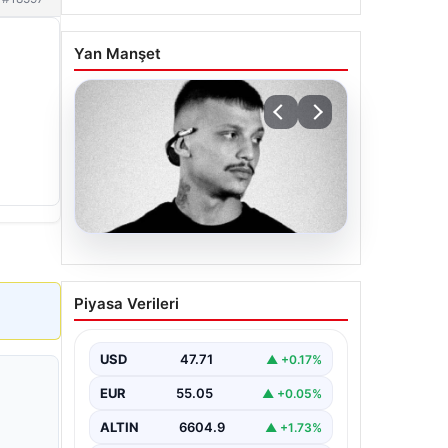
Yan Manşet
06.08.2026
Klibinde silah kullanan
Piyasa Verileri
rapçi Yuşa Keskin ile 3
şüpheli adli kontrol ile
serbest bırakıldı
USD
47.71
▲ +0.17%
EUR
55.05
▲ +0.05%
ALTIN
6604.9
▲ +1.73%