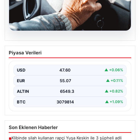
05.08.2026
Emekliye ÖTV’siz araç verilecek mi,
Piyasa Verileri
yasa çıkacak mı? Milyonlarca emekli
beklentiye girdi
USD
47.60
▲ +0.06%
EUR
55.07
▲ +0.11%
ALTIN
6549.3
▲ +0.82%
BTC
3079814
▲ +1.09%
Son Eklenen Haberler
Klibinde silah kullanan rapçi Yuşa Keskin ile 3 şüpheli adli
■