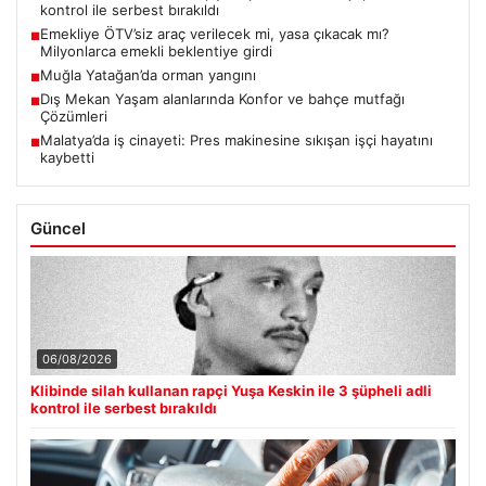
kontrol ile serbest bırakıldı
Emekliye ÖTV’siz araç verilecek mi, yasa çıkacak mı?
■
Milyonlarca emekli beklentiye girdi
Muğla Yatağan’da orman yangını
■
Dış Mekan Yaşam alanlarında Konfor ve bahçe mutfağı
■
Çözümleri
Malatya’da iş cinayeti: Pres makinesine sıkışan işçi hayatını
■
kaybetti
Güncel
06/08/2026
Klibinde silah kullanan rapçi Yuşa Keskin ile 3 şüpheli adli
kontrol ile serbest bırakıldı